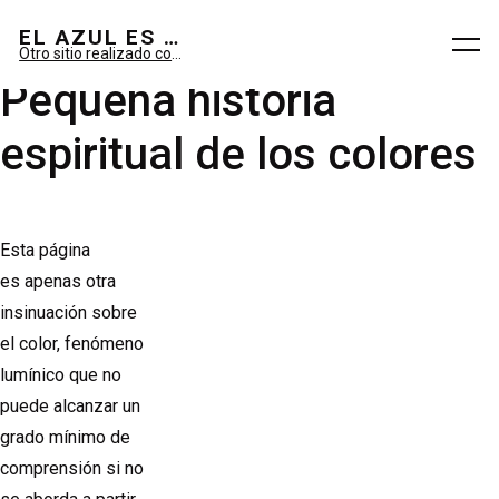
El azul es sueño; el verde, imaginario.
EL AZUL ES SUEÑO; EL VERDE ES IMAGINARIO
Otro sitio realizado con WordPress
Pequeña historia
espiritual de los colores
Esta página
es apenas otra
insinuación sobre
el color, fenómeno
lumínico que no
puede alcanzar un
grado mínimo de
comprensión si no