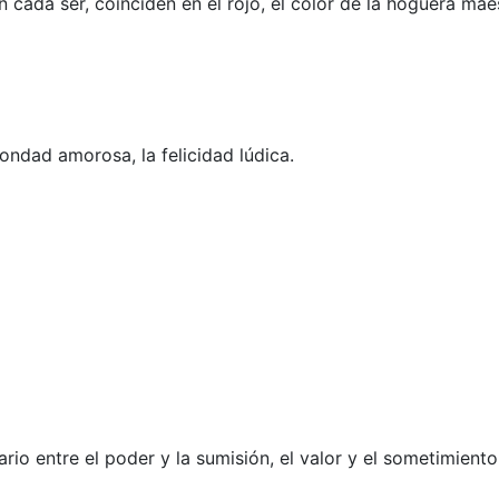
cada ser, coinciden en el rojo, el color de la hoguera maes
bondad amorosa, la felicidad lúdica.
o entre el poder y la sumisión, el valor y el sometimiento,