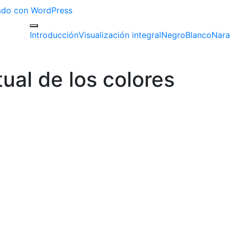
izado con WordPress
Introducción
Visualización integral
Negro
Blanco
Nara
tual de los colores