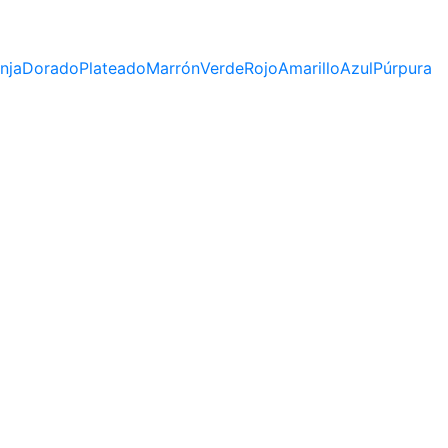
nja
Dorado
Plateado
Marrón
Verde
Rojo
Amarillo
Azul
Púrpura