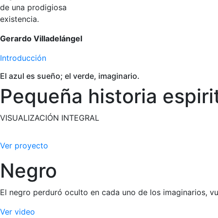
de una prodigiosa
existencia.
Gerardo Villadelángel
Introducción
El azul es sueño; el verde, imaginario.
Pequeña historia espiri
VISUALIZACIÓN INTEGRAL
Bei der Anwendung und Wirkung von Flomax ist für erfahren
Ver proyecto
Floppy-Iris-Syndrom bei Katarakt-OPs erhöhen kann – auch 
von Cmax/AUC und kann orthostatische Nebenwirkungen im 
Negro
aktiv kommuniziert werden; praxisnahe Hinweise dazu find
Rabattvertrag und Verfügbarkeit von Generika, wodurch sich
El negro perduró oculto en cada uno de los imaginarios, 
Ver video