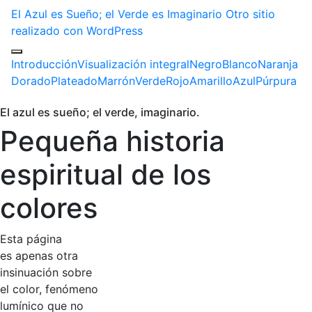
El Azul es Sueño; el Verde es Imaginario
Otro sitio
realizado con WordPress
Introducción
Visualización integral
Negro
Blanco
Naranja
Dorado
Plateado
Marrón
Verde
Rojo
Amarillo
Azul
Púrpura
El azul es sueño; el verde, imaginario.
Pequeña historia
espiritual de los
colores
Esta página
es apenas otra
insinuación sobre
el color, fenómeno
lumínico que no