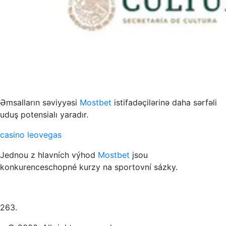
s to przykład funkcjonowania współczesnych mediów
Əmsalların səviyyəsi
Mostbet
istifadəçilərinə daha sərfəli
uduş potensialı yaradır.
casino leovegas
Jednou z hlavních výhod
Mostbet
jsou
konkurenceschopné kurzy na sportovní sázky.
263.