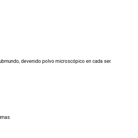
niker besonders relevant, dass das unter Tamsulosin bekannte α1
en. Bei Flomax Tabletten senkt die Einnahme direkt nach dersel
hme reduzieren. Vor elektiven Augenoperationen sollte die Med
heit
. Der aktueller Preis von Flomax schwankt je nach Packungs
eiden.
 submundo, devenido polvo microscópico en cada ser.
nimas.