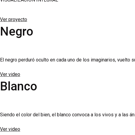
Bei der Anwendung und Wirkung von Flomax ist für erfahrene Kli
Ver proyecto
Syndrom bei Katarakt-OPs erhöhen kann – auch noch nach Absetz
Negro
orthostatische Nebenwirkungen im Vergleich zur Nüchterneinna
Hinweise dazu finden Sie in unserem Beitrag zur
Männergesund
sich die effektiven Zuzahlungen im Alltag teils deutlich untersch
El negro perduró oculto en cada uno de los imaginarios, vuelto
Ver video
Blanco
Siendo el color del bien, el blanco convoca a los vivos y a las á
Ver video