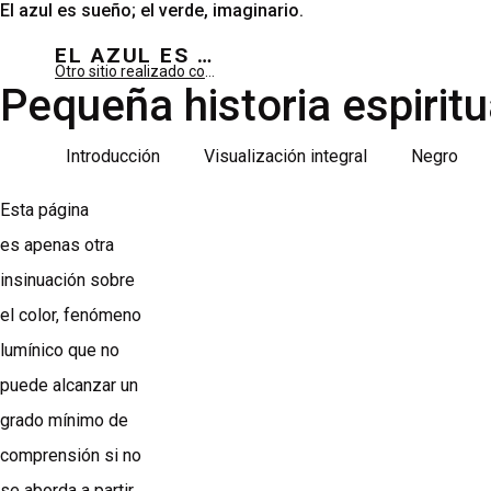
El azul es sueño; el verde, imaginario.
EL AZUL ES SUEÑO; EL VERDE ES IMAGINARIO
Otro sitio realizado con WordPress
Pequeña historia espiritu
Introducción
Visualización integral
Negro
Esta página
es apenas otra
insinuación sobre
el color, fenómeno
lumínico que no
puede alcanzar un
grado mínimo de
comprensión si no
se aborda a partir