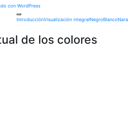
izado con WordPress
Introducción
Visualización integral
Negro
Blanco
Nara
tual de los colores