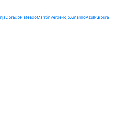
nja
Dorado
Plateado
Marrón
Verde
Rojo
Amarillo
Azul
Púrpura