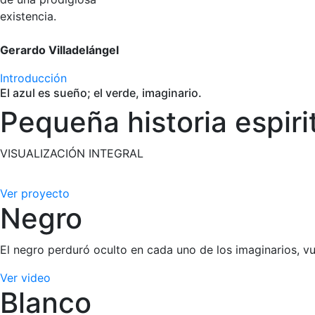
existencia.
Gerardo Villadelángel
Introducción
El azul es sueño; el verde, imaginario.
Pequeña historia espiri
VISUALIZACIÓN INTEGRAL
Bei der Anwendung und Wirkung von Flomax ist für erfahren
Ver proyecto
Floppy-Iris-Syndrom bei Katarakt-OPs erhöhen kann – auch 
Negro
von Cmax/AUC und kann orthostatische Nebenwirkungen im 
aktiv kommuniziert werden; praxisnahe Hinweise dazu find
Rabattvertrag und Verfügbarkeit von Generika, wodurch sich
El negro perduró oculto en cada uno de los imaginarios, 
Ver video
Blanco