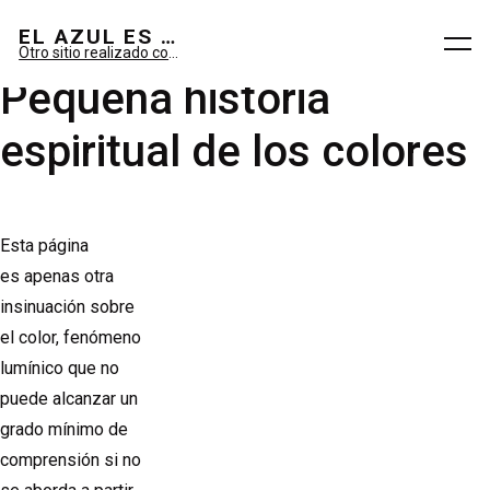
El azul es sueño; el verde, imaginario.
EL AZUL ES SUEÑO; EL VERDE ES IMAGINARIO
Otro sitio realizado con WordPress
Pequeña historia
espiritual de los colores
Esta página
es apenas otra
insinuación sobre
el color, fenómeno
lumínico que no
puede alcanzar un
grado mínimo de
comprensión si no