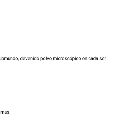
niker besonders relevant, dass das unter Tamsulosin bekannte α1
en. Bei Flomax Tabletten senkt die Einnahme direkt nach dersel
hme reduzieren. Vor elektiven Augenoperationen sollte die Med
heit
. Der aktueller Preis von Flomax schwankt je nach Packungs
eiden.
 submundo, devenido polvo microscópico en cada ser.
nimas.