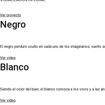
Bei der Anwendung und Wirkung von Flomax ist für erfahrene Kli
Ver proyecto
Syndrom bei Katarakt-OPs erhöhen kann – auch noch nach Absetz
Negro
orthostatische Nebenwirkungen im Vergleich zur Nüchterneinna
Hinweise dazu finden Sie in unserem Beitrag zur
Männergesund
sich die effektiven Zuzahlungen im Alltag teils deutlich untersch
El negro perduró oculto en cada uno de los imaginarios, vuelto
Ver video
Blanco
Siendo el color del bien, el blanco convoca a los vivos y a las á
Ver video