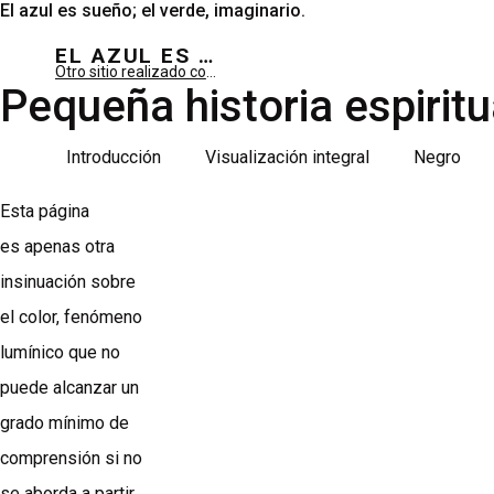
El azul es sueño; el verde, imaginario.
EL AZUL ES SUEÑO; EL VERDE ES IMAGINARIO
Otro sitio realizado con WordPress
Pequeña historia espiritu
Introducción
Visualización integral
Negro
Esta página
es apenas otra
insinuación sobre
el color, fenómeno
lumínico que no
puede alcanzar un
grado mínimo de
comprensión si no
se aborda a partir