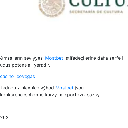
s to przykład funkcjonowania współczesnych mediów
Əmsalların səviyyəsi
Mostbet
istifadəçilərinə daha sərfəli
uduş potensialı yaradır.
casino leovegas
Jednou z hlavních výhod
Mostbet
jsou
konkurenceschopné kurzy na sportovní sázky.
263.