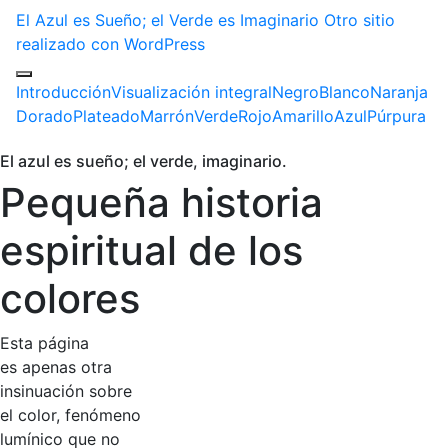
El Azul es Sueño; el Verde es Imaginario
Otro sitio
realizado con WordPress
Introducción
Visualización integral
Negro
Blanco
Naranja
Dorado
Plateado
Marrón
Verde
Rojo
Amarillo
Azul
Púrpura
El azul es sueño; el verde, imaginario.
Pequeña historia
espiritual de los
colores
Esta página
es apenas otra
insinuación sobre
el color, fenómeno
lumínico que no