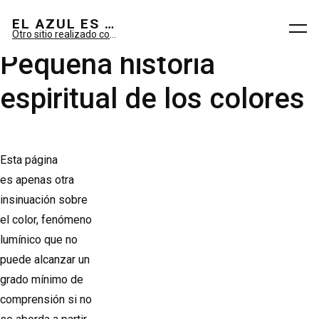
El azul es sueño; el verde, imaginario.
EL AZUL ES SUEÑO; EL VERDE ES IMAGINARIO
Otro sitio realizado con WordPress
Pequeña historia
espiritual de los colores
Esta página
es apenas otra
insinuación sobre
el color, fenómeno
lumínico que no
puede alcanzar un
grado mínimo de
comprensión si no