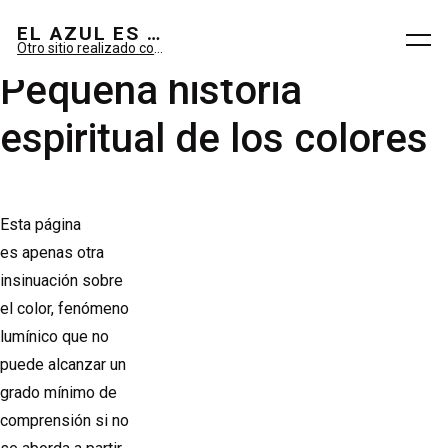
El azul es sueño; el verde, imaginario.
EL AZUL ES SUEÑO; EL VERDE ES IMAGINARIO
Otro sitio realizado con WordPress
Pequeña historia
espiritual de los colores
Esta página
es apenas otra
insinuación sobre
el color, fenómeno
lumínico que no
puede alcanzar un
grado mínimo de
comprensión si no