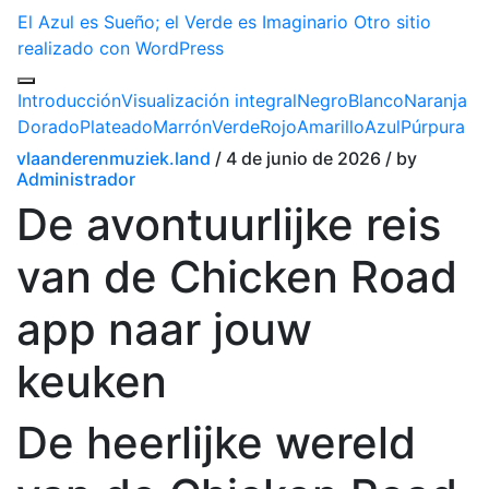
El Azul es Sueño; el Verde es Imaginario
Otro sitio
realizado con WordPress
Introducción
Visualización integral
Negro
Blanco
Naranja
Dorado
Plateado
Marrón
Verde
Rojo
Amarillo
Azul
Púrpura
vlaanderenmuziek.land
/ 4 de junio de 2026 / by
Administrador
De avontuurlijke reis
van de Chicken Road
app naar jouw
keuken
De heerlijke wereld