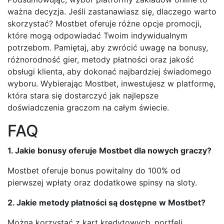
ważna decyzja. Jeśli zastanawiasz się, dlaczego warto
skorzystać? Mostbet oferuje różne opcje promocji,
które mogą odpowiadać Twoim indywidualnym
potrzebom. Pamiętaj, aby zwrócić uwagę na bonusy,
różnorodność gier, metody płatności oraz jakość
obsługi klienta, aby dokonać najbardziej świadomego
wyboru. Wybierając Mostbet, inwestujesz w platformę,
która stara się dostarczyć jak najlepsze
doświadczenia graczom na całym świecie.
FAQ
1. Jakie bonusy oferuje Mostbet dla nowych graczy?
Mostbet oferuje bonus powitalny do 100% od
pierwszej wpłaty oraz dodatkowe spinsy na sloty.
2. Jakie metody płatności są dostępne w Mostbet?
Można korzystać z kart kredytowych, portfeli