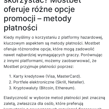
oferuje różne opcje
promocji – metody
płatności
Kiedy myślimy o korzystaniu z platformy hazardowej,
kluczowym aspektem są metody płatności. Mostbet
oferuje różnorodne opcje, które mogą zadowolić
nawet najbardziej wymagających graczy. Porównując
z innymi platformami, możemy zaobserwować, że
Mostbet przyjmuje płatności poprzez:
Karty kredytowe (Visa, MasterCard).
Portfele elektroniczne (Skrill, Neteller).
Kryptowaluty (Bitcoin, Ethereum).
Elastyczność w wyborze metod płatności jest znaczną
zaletą, zwłaszcza dla osób, które preferują