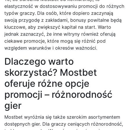
elastyczność w dostosowywaniu promocji do różnych
typów graczy. Dla osób, które dopiero zaczynają
swoją przygodę z zakładami, bonusy powitalne będą
kluczowe, aby zwiększyć kapitał na start. Warto
jednak zaznaczyć, że inne witryny również oferują
ciekawe promocje, które mogą się różnić pod
względem warunków i okresów ważności.
Dlaczego warto
skorzystać? Mostbet
oferuje różne opcje
promocji – różnorodność
gier
Mostbet wyróżnia się także szerokim asortymentem
dostępnych gier. Dla graczy ceniących różnorodność,