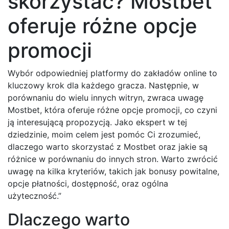
skorzystać? Mostbet
oferuje różne opcje
promocji
Wybór odpowiedniej platformy do zakładów online to
kluczowy krok dla każdego gracza. Następnie, w
porównaniu do wielu innych witryn, zwraca uwagę
Mostbet, która oferuje różne opcje promocji, co czyni
ją interesującą propozycją. Jako ekspert w tej
dziedzinie, moim celem jest pomóc Ci zrozumieć,
dlaczego warto skorzystać z Mostbet oraz jakie są
różnice w porównaniu do innych stron. Warto zwrócić
uwagę na kilka kryteriów, takich jak bonusy powitalne,
opcje płatności, dostępność, oraz ogólna
użyteczność.”
Dlaczego warto