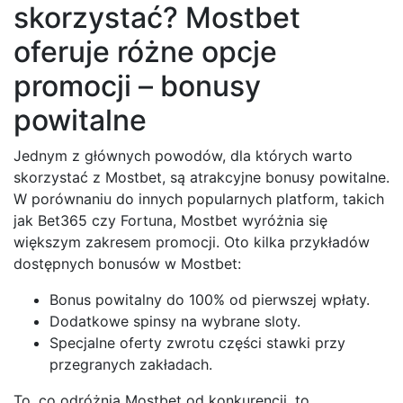
skorzystać? Mostbet
oferuje różne opcje
promocji – bonusy
powitalne
Jednym z głównych powodów, dla których warto
skorzystać z Mostbet, są atrakcyjne bonusy powitalne.
W porównaniu do innych popularnych platform, takich
jak Bet365 czy Fortuna, Mostbet wyróżnia się
większym zakresem promocji. Oto kilka przykładów
dostępnych bonusów w Mostbet:
Bonus powitalny do 100% od pierwszej wpłaty.
Dodatkowe spinsy na wybrane sloty.
Specjalne oferty zwrotu części stawki przy
przegranych zakładach.
To, co odróżnia Mostbet od konkurencji, to