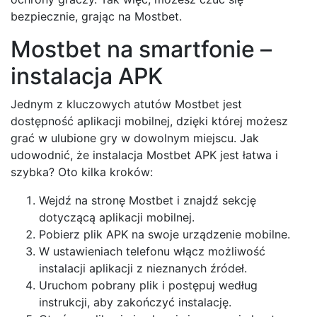
bezpiecznie, grając na Mostbet.
Mostbet na smartfonie –
instalacja APK
Jednym z kluczowych atutów Mostbet jest
dostępność aplikacji mobilnej, dzięki której możesz
grać w ulubione gry w dowolnym miejscu. Jak
udowodnić, że instalacja Mostbet APK jest łatwa i
szybka? Oto kilka kroków:
Wejdź na stronę Mostbet i znajdź sekcję
dotyczącą aplikacji mobilnej.
Pobierz plik APK na swoje urządzenie mobilne.
W ustawieniach telefonu włącz możliwość
instalacji aplikacji z nieznanych źródeł.
Uruchom pobrany plik i postępuj według
instrukcji, aby zakończyć instalację.