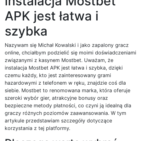
instalacja Mostbet
APK jest łatwa i
szybka
Nazywam się Michał Kowalski i jako zapalony gracz
online, chciałbym podzielić się moimi doświadczeniami
związanymi z kasynem Mostbet. Uważam, że
instalacja Mostbet APK jest łatwa i szybka, dzięki
czemu każdy, kto jest zainteresowany grami
hazardowymi z telefonem w ręku, znajdzie coś dla
siebie. Mostbet to renomowana marka, która oferuje
szeroki wybór gier, atrakcyjne bonusy oraz
bezpieczne metody płatności, co czyni ją idealną dla
graczy różnych poziomów zaawansowania. W tym
artykule przedstawiam szczegóły dotyczące
korzystania z tej platformy.