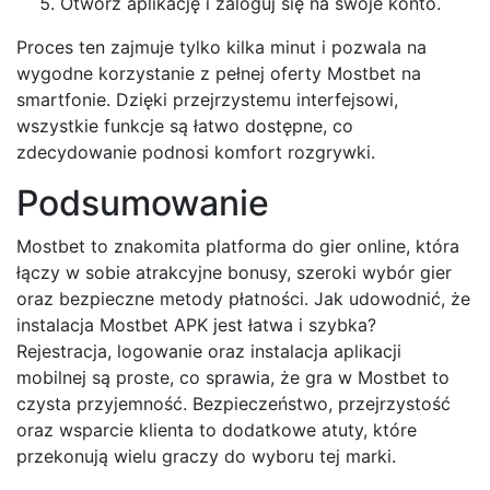
Otwórz aplikację i zaloguj się na swoje konto.
Proces ten zajmuje tylko kilka minut i pozwala na
wygodne korzystanie z pełnej oferty Mostbet na
smartfonie. Dzięki przejrzystemu interfejsowi,
wszystkie funkcje są łatwo dostępne, co
zdecydowanie podnosi komfort rozgrywki.
Podsumowanie
Mostbet to znakomita platforma do gier online, która
łączy w sobie atrakcyjne bonusy, szeroki wybór gier
oraz bezpieczne metody płatności. Jak udowodnić, że
instalacja Mostbet APK jest łatwa i szybka?
Rejestracja, logowanie oraz instalacja aplikacji
mobilnej są proste, co sprawia, że gra w Mostbet to
czysta przyjemność. Bezpieczeństwo, przejrzystość
oraz wsparcie klienta to dodatkowe atuty, które
przekonują wielu graczy do wyboru tej marki.