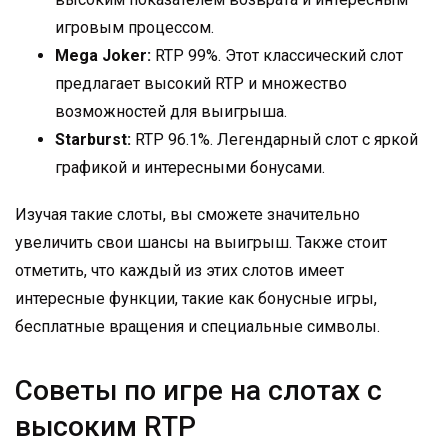
игровым процессом.
Mega Joker:
RTP 99%. Этот классический слот
предлагает высокий RTP и множество
возможностей для выигрыша.
Starburst:
RTP 96.1%. Легендарный слот с яркой
графикой и интересными бонусами.
Изучая такие слоты, вы сможете значительно
увеличить свои шансы на выигрыш. Также стоит
отметить, что каждый из этих слотов имеет
интересные функции, такие как бонусные игры,
бесплатные вращения и специальные символы.
Советы по игре на слотах с
высоким RTP