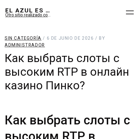
EL AZUL ES SUEÑO; EL VERDE ES IMAGINARIO
Otro sitio realizado con WordPress
SIN CATEGORÍA
/ 6 DE JUNIO DE 2026 / BY
ADMINISTRADOR
Как выбрать слоты с
высоким RTP в онлайн
казино Пинко?
Как выбрать слоты с
высоким RTP в