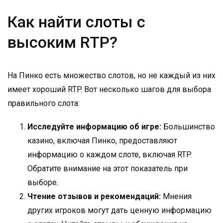
Как найти слоты с
высоким RTP?
На Пинко есть множество слотов, но не каждый из них
имеет хороший RTP. Вот несколько шагов для выбора
правильного слота:
Исследуйте информацию об игре:
Большинство
казино, включая Пинко, предоставляют
информацию о каждом слоте, включая RTP.
Обратите внимание на этот показатель при
выборе.
Чтение отзывов и рекомендаций:
Мнения
других игроков могут дать ценную информацию