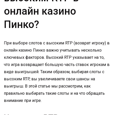
онлайн казино
Пинко?
При выборе слотов с высоким RTP (возврат игроку) в
онлайн казино Пинко важно учитывать несколько
ключевых факторов. Высокий RTP указывает на то,
что игра возвращает большую часть ставок игрокам в
виде выигрышей. Таким образом, выбирая слоты с
высоким RTP, вы увеличиваете свои шансы на
выигрыш. В этой статье мы рассмотрим, как
правильно выбирать такие слоты и на что обращать
внимание при игре.