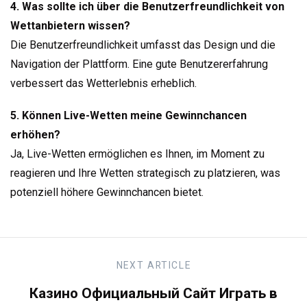
4. Was sollte ich über die Benutzerfreundlichkeit von
Wettanbietern wissen?
Die Benutzerfreundlichkeit umfasst das Design und die
Navigation der Plattform. Eine gute Benutzererfahrung
verbessert das Wetterlebnis erheblich.
5. Können Live-Wetten meine Gewinnchancen
erhöhen?
Ja, Live-Wetten ermöglichen es Ihnen, im Moment zu
reagieren und Ihre Wetten strategisch zu platzieren, was
potenziell höhere Gewinnchancen bietet.
NEXT
ARTICLE
Казино Официальный Сайт Играть в