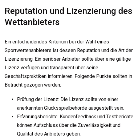
Reputation und Lizenzierung des
Wettanbieters
Ein entscheidendes Kriterium bei der Wahl eines
Sportwettenanbieters ist dessen Reputation und die Art der
Lizenzierung. Ein seriöser Anbieter sollte über eine gültige
Lizenz verfügen und transparent über seine
Geschäftspraktiken informieren. Folgende Punkte sollten in
Betracht gezogen werden:
Prüfung der Lizenz: Die Lizenz sollte von einer
anerkannten Glücksspielbehörde ausgestellt sein.
Erfahrungsberichte: Kundenfeedback und Testberichte
können Aufschluss über die Zuverlässigkeit und
Qualität des Anbieters geben.