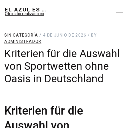
EL AZUL ES SUEÑO; EL VERDE ES IMAGINARIO
Otro sitio realizado con WordPress
SIN CATEGORÍA
/ 4 DE JUNIO DE 2026 / BY
ADMINISTRADOR
Kriterien für die Auswahl
von Sportwetten ohne
Oasis in Deutschland
Kriterien für die
Auswahl von