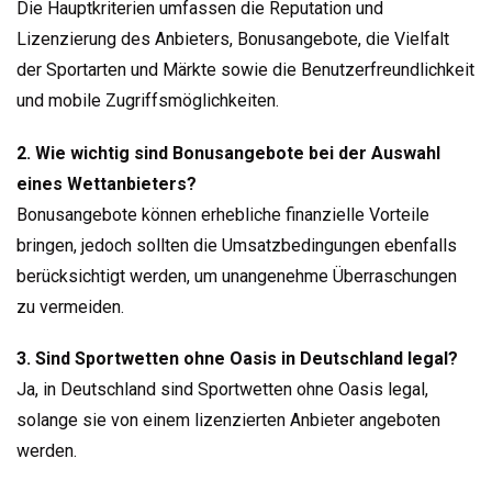
Die Hauptkriterien umfassen die Reputation und
Lizenzierung des Anbieters, Bonusangebote, die Vielfalt
der Sportarten und Märkte sowie die Benutzerfreundlichkeit
und mobile Zugriffsmöglichkeiten.
2. Wie wichtig sind Bonusangebote bei der Auswahl
eines Wettanbieters?
Bonusangebote können erhebliche finanzielle Vorteile
bringen, jedoch sollten die Umsatzbedingungen ebenfalls
berücksichtigt werden, um unangenehme Überraschungen
zu vermeiden.
3. Sind Sportwetten ohne Oasis in Deutschland legal?
Ja, in Deutschland sind Sportwetten ohne Oasis legal,
solange sie von einem lizenzierten Anbieter angeboten
werden.