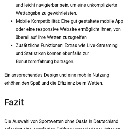
und leicht navigierbar sein, um eine unkomplizierte
Wettabgabe zu gewährleisten.
Mobile Kompatibilität: Eine gut gestaltete mobile App
oder eine responsive Website ermöglicht Ihnen, von
überall auf Ihre Wetten zuzugreifen.
Zusätzliche Funktionen: Extras wie Live-Streaming
und Statistiken können ebenfalls zur
Benutzererfahrung beitragen.
Ein ansprechendes Design und eine mobile Nutzung
erhöhen den Spaß und die Effizienz beim Wetten.
Fazit
Die Auswahl von Sportwetten ohne Oasis in Deutschland