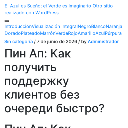
El Azul es Sueño; el Verde es Imaginario
Otro sitio
realizado con WordPress
Introducción
Visualización integral
Negro
Blanco
Naranja
Dorado
Plateado
Marrón
Verde
Rojo
Amarillo
Azul
Púrpura
Sin categoría
/ 7 de junio de 2026 / by
Administrador
Пин Ап: Как
получить
поддержку
клиентов без
очереди быстро?