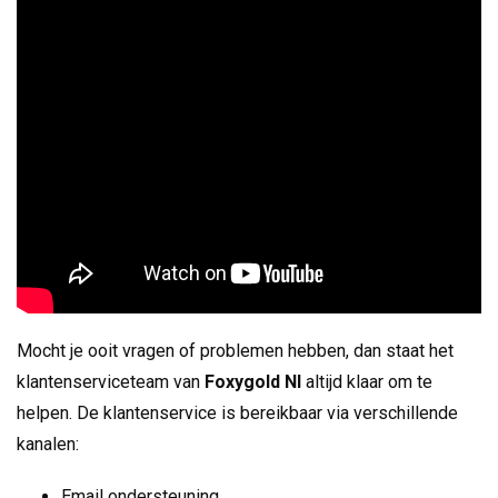
Mocht je ooit vragen of problemen hebben, dan staat het
klantenserviceteam van
Foxygold Nl
altijd klaar om te
helpen. De klantenservice is bereikbaar via verschillende
kanalen:
Email ondersteuning