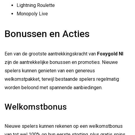
Lightning Roulette
Monopoly Live
Bonussen en Acties
Een van de grootste aantrekkingskracht van
Foxygold Nl
zijn de aantrekkelijke bonussen en promoties. Nieuwe
spelers kunnen genieten van een genereus
welkomstpakket, terwijl bestaande spelers regelmatig
worden beloond met spannende aanbiedingen.
Welkomstbonus
Nieuwe spelers kunnen rekenen op een welkomstbonus
van tot wel 100% op hun eerste storting, plus gratis spins