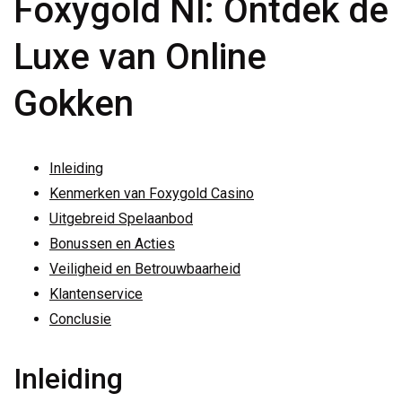
Foxygold Nl: Ontdek de
Luxe van Online
Gokken
Inleiding
Kenmerken van Foxygold Casino
Uitgebreid Spelaanbod
Bonussen en Acties
Veiligheid en Betrouwbaarheid
Klantenservice
Conclusie
Inleiding