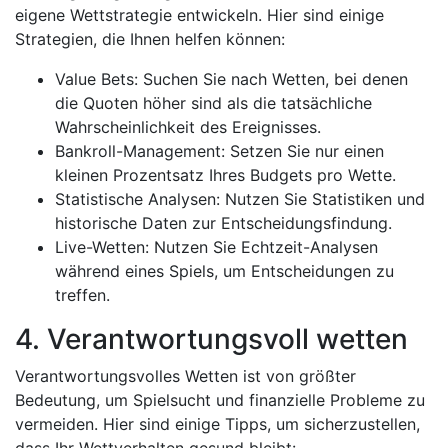
eigene Wettstrategie entwickeln. Hier sind einige
Strategien, die Ihnen helfen können:
Value Bets: Suchen Sie nach Wetten, bei denen
die Quoten höher sind als die tatsächliche
Wahrscheinlichkeit des Ereignisses.
Bankroll-Management: Setzen Sie nur einen
kleinen Prozentsatz Ihres Budgets pro Wette.
Statistische Analysen: Nutzen Sie Statistiken und
historische Daten zur Entscheidungsfindung.
Live-Wetten: Nutzen Sie Echtzeit-Analysen
während eines Spiels, um Entscheidungen zu
treffen.
4. Verantwortungsvoll wetten
Verantwortungsvolles Wetten ist von größter
Bedeutung, um Spielsucht und finanzielle Probleme zu
vermeiden. Hier sind einige Tipps, um sicherzustellen,