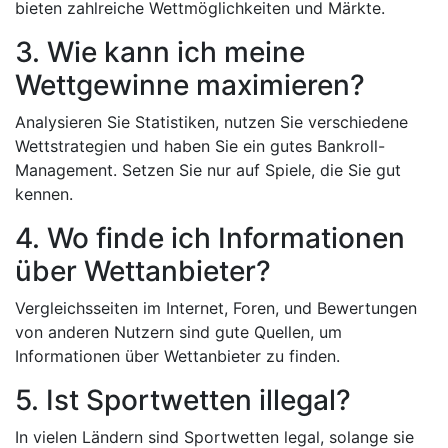
bieten zahlreiche Wettmöglichkeiten und Märkte.
3. Wie kann ich meine
Wettgewinne maximieren?
Analysieren Sie Statistiken, nutzen Sie verschiedene
Wettstrategien und haben Sie ein gutes Bankroll-
Management. Setzen Sie nur auf Spiele, die Sie gut
kennen.
4. Wo finde ich Informationen
über Wettanbieter?
Vergleichsseiten im Internet, Foren, und Bewertungen
von anderen Nutzern sind gute Quellen, um
Informationen über Wettanbieter zu finden.
5. Ist Sportwetten illegal?
In vielen Ländern sind Sportwetten legal, solange sie