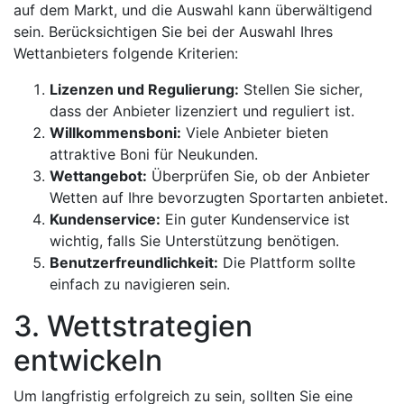
auf dem Markt, und die Auswahl kann überwältigend
sein. Berücksichtigen Sie bei der Auswahl Ihres
Wettanbieters folgende Kriterien:
Lizenzen und Regulierung:
Stellen Sie sicher,
dass der Anbieter lizenziert und reguliert ist.
Willkommensboni:
Viele Anbieter bieten
attraktive Boni für Neukunden.
Wettangebot:
Überprüfen Sie, ob der Anbieter
Wetten auf Ihre bevorzugten Sportarten anbietet.
Kundenservice:
Ein guter Kundenservice ist
wichtig, falls Sie Unterstützung benötigen.
Benutzerfreundlichkeit:
Die Plattform sollte
einfach zu navigieren sein.
3. Wettstrategien
entwickeln
Um langfristig erfolgreich zu sein, sollten Sie eine