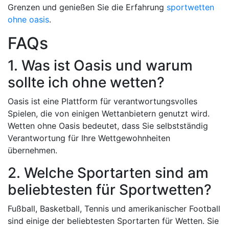
Grenzen und genießen Sie die Erfahrung
sportwetten
ohne oasis
.
FAQs
1. Was ist Oasis und warum
sollte ich ohne wetten?
Oasis ist eine Plattform für verantwortungsvolles
Spielen, die von einigen Wettanbietern genutzt wird.
Wetten ohne Oasis bedeutet, dass Sie selbstständig
Verantwortung für Ihre Wettgewohnheiten
übernehmen.
2. Welche Sportarten sind am
beliebtesten für Sportwetten?
Fußball, Basketball, Tennis und amerikanischer Football
sind einige der beliebtesten Sportarten für Wetten. Sie