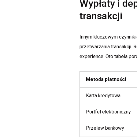
Wypłaty i de
transakcji
Innym kluczowym czynnikie
przetwarzania transakcji. 
experience. Oto tabela po
Metoda płatności
Karta kredytowa
Portfel elektroniczny
Przelew bankowy