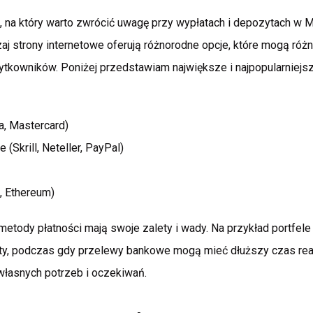
a który warto zwrócić uwagę przy wypłatach i depozytach w M
j strony internetowe oferują różnorodne opcje, które mogą różn
żytkowników. Poniżej przedstawiam największe i najpopularniejs
a, Mastercard)
 (Skrill, Neteller, PayPal)
, Ethereum)
metody płatności mają swoje zalety i wady. Na przykład portfel
, podczas gdy przelewy bankowe mogą mieć dłuższy czas reali
łasnych potrzeb i oczekiwań.