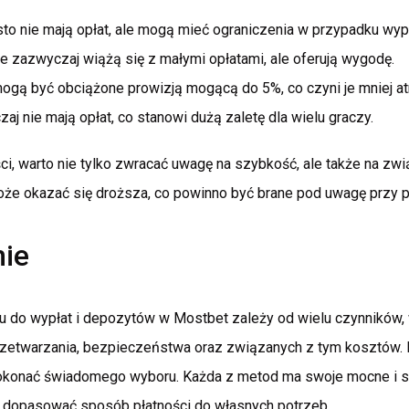
to nie mają opłat, ale mogą mieć ograniczenia w przypadku wypł
ne zazwyczaj wiążą się z małymi opłatami, ale oferują wygodę.
gą być obciążone prowizją mogącą do 5%, co czyni je mniej atr
j nie mają opłat, co stanowi dużą zaletę dla wielu graczy.
i, warto nie tylko zwracać uwagę na szybkość, ale także na zwi
że okazać się droższa, co powinno być brane pod uwagę przy p
ie
u do wypłat i depozytów w Mostbet zależy od wielu czynników,
przetwarzania, bezpieczeństwa oraz związanych z tym kosztów
nać świadomego wyboru. Każda z metod ma swoje mocne i słab
 dopasować sposób płatności do własnych potrzeb.