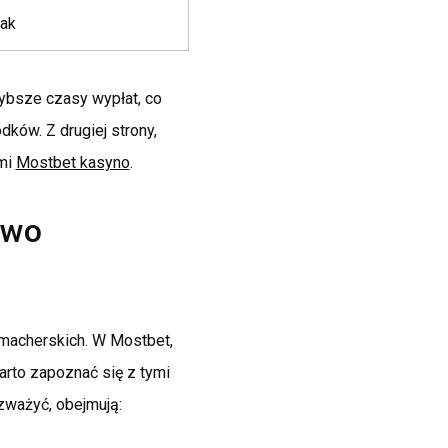
ak
zybsze czasy wypłat, co
ków. Z drugiej strony,
ami
Mostbet kasyno
.
two
macherskich. W Mostbet,
arto zapoznać się z tymi
zważyć, obejmują: