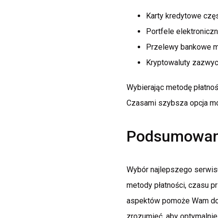
Karty kredytowe częs
Portfele elektronicz
Przelewy bankowe mo
Kryptowaluty zazwycza
Wybierając metodę płatnośc
Czasami szybsza opcja mo
Podsumowan
Wybór najlepszego serwis
metody płatności, czasu 
aspektów pomoże Wam doko
zrozumieć, aby optymalnie