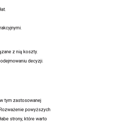
at.
akcyjnymi.
ązane z nią koszty.
odejmowaniu decyzji.
 w tym zastosowanej
. Rozważenie powyższych
e strony, które warto