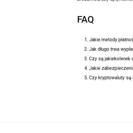
FAQ
Jakie metody płatno
Jak długo trwa wypł
Czy są jakiekolwiek
Jakie zabezpieczenia
Czy kryptowaluty są