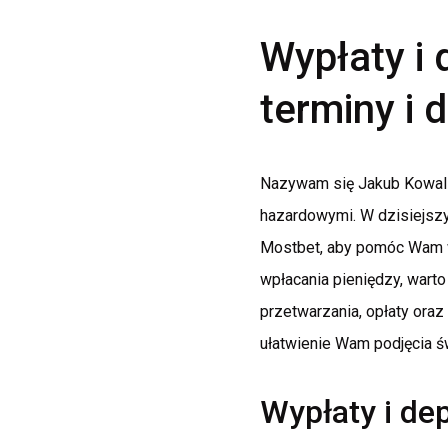
Wypłaty i
terminy i d
Nazywam się Jakub Kowalsk
hazardowymi. W dzisiejsz
Mostbet, aby pomóc Wam w
wpłacania pieniędzy, warto 
przetwarzania, opłaty oraz
ułatwienie Wam podjęcia ś
Wypłaty i de