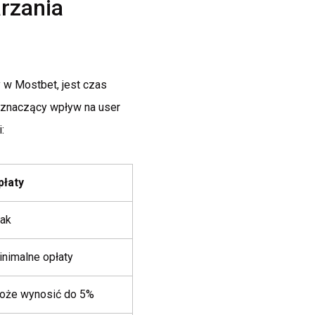
rzania
 w Mostbet, jest czas
ć znaczący wpływ na user
:
płaty
ak
nimalne opłaty
oże wynosić do 5%