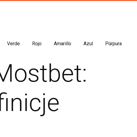
Verde
Rojo
Amarillo
Azul
Púrpura
Mostbet:
inicje