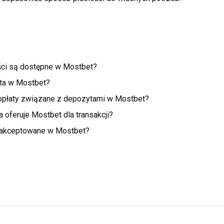
ści są dostępne w Mostbet?
ata w Mostbet?
 opłaty związane z depozytami w Mostbet?
 oferuje Mostbet dla transakcji?
 akceptowane w Mostbet?