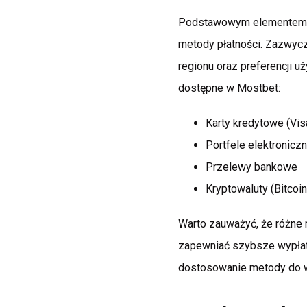
Podstawowym elementem, n
metody płatności. Zazwycza
regionu oraz preferencji u
dostępne w Mostbet:
Karty kredytowe (Vis
Portfele elektroniczne
Przelewy bankowe
Kryptowaluty (Bitcoin
Warto zauważyć, że różne 
zapewniać szybsze wypłaty
dostosowanie metody do w