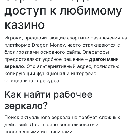
доступ к любимому
казино
Игроки, предпочитающие азартные развлечения на
платформе Dragon Money, часто сталкиваются с
блокировками основного сайта. Операторы
предоставляют удобное решение –
драгон мани
зеркало
. Это альтернативный адрес, полностью
копирующий функционал и интерфейс
официального ресурса.
Как найти рабочее
зеркало?
Поиск актуального зеркала не требует сложных
действий. Достаточно воспользоваться
проверенными источниками: