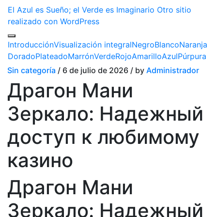
El Azul es Sueño; el Verde es Imaginario
Otro sitio
realizado con WordPress
Introducción
Visualización integral
Negro
Blanco
Naranja
Dorado
Plateado
Marrón
Verde
Rojo
Amarillo
Azul
Púrpura
Sin categoría
/ 6 de julio de 2026 / by
Administrador
Драгон Мани
Зеркало: Надежный
доступ к любимому
казино
Драгон Мани
Зеркало: Надежный