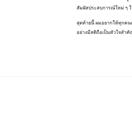
สัมผัสประสบการณ์ใหม่ ๆ
สุดท้ายนี้ ผมอยากให้ทุกคนเห
อย่างมีสติถือเป็นหัวใจสำ