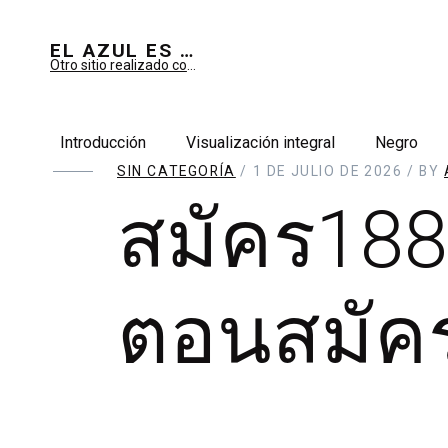
EL AZUL ES SUEÑO; EL VERDE ES IMAGINARIO
Otro sitio realizado con WordPress
Introducción
Visualización integral
Negro
SIN CATEGORÍA
/ 1 DE JULIO DE 2026 / BY
สมัคร188b
ตอนสมัครไ