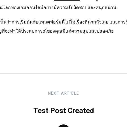
 ในโลกของเกมออนไลน์อย่างมีความรับผิดชอบและสนุกสนาน
็นว่าการเริ่มต้นกับแพลตฟอร์มนี้ไม่ใช่เรื่องที่น่ากลัวเลย และการร
คัญที่จะทำให้ประสบการณ์ของคุณมีแต่ความสุขและปลอดภัย
NEXT
ARTICLE
Test Post Created