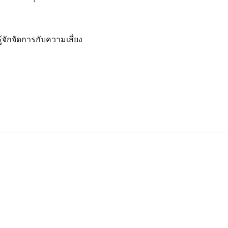
ู้จักจัดการกับความเสี่ยง