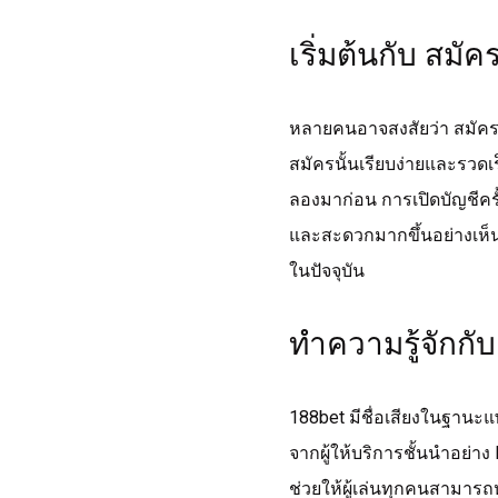
เริ่มต้นกับ สมัค
หลายคนอาจสงสัยว่า สมัคร1
สมัครนั้นเรียบง่ายและรวดเร
ลองมาก่อน การเปิดบัญชีครั้ง
และสะดวกมากขึ้นอย่างเห็น
ในปัจจุบัน
ทำความรู้จักกั
188bet มีชื่อเสียงในฐานะ
จากผู้ให้บริการชั้นนำอย่า
ช่วยให้ผู้เล่นทุกคนสามารถห