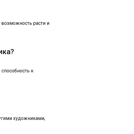
е возможность расти и
ика?
 способность к
угими художниками,