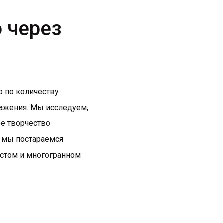
о через
о по количеству
ражения. Мы исследуем,
е творчество
, мы постараемся
остом и многогранном