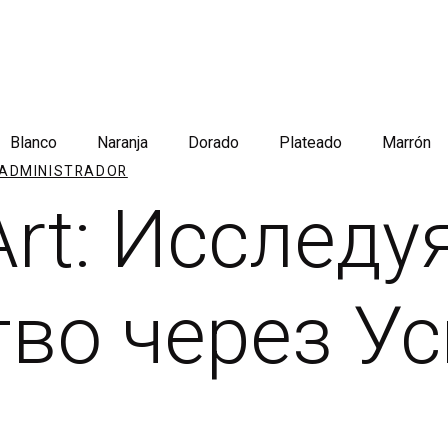
Blanco
Naranja
Dorado
Plateado
Marrón
ADMINISTRADOR
Art: Исследу
во через Ус