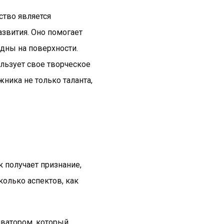
ство является
звития. Оно помогает
идны на поверхности.
ользует свое творческое
жника не только таланта,
 получает признание,
олько аспектов, как
иватором, который