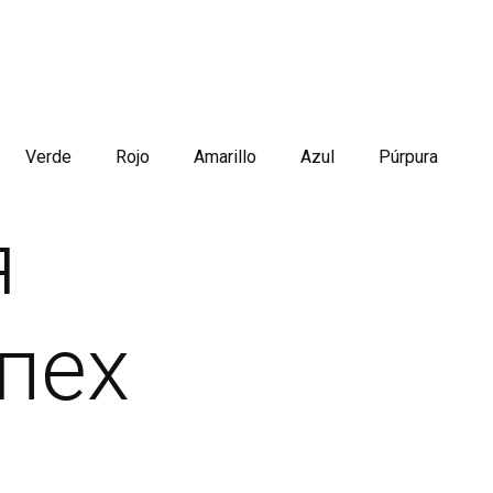
Verde
Rojo
Amarillo
Azul
Púrpura
я
пех