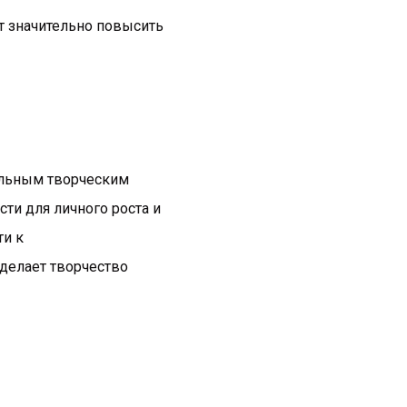
т значительно повысить
уальным творческим
ти для личного роста и
ти к
делает творчество