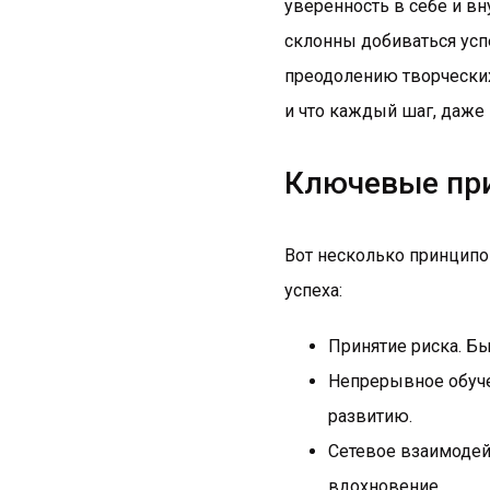
уверенность в себе и в
склонны добиваться усп
преодолению творческих
и что каждый шаг, даже
Ключевые при
Вот несколько принципо
успеха:
Принятие риска. Бы
Непрерывное обучен
развитию.
Сетевое взаимодей
вдохновение.