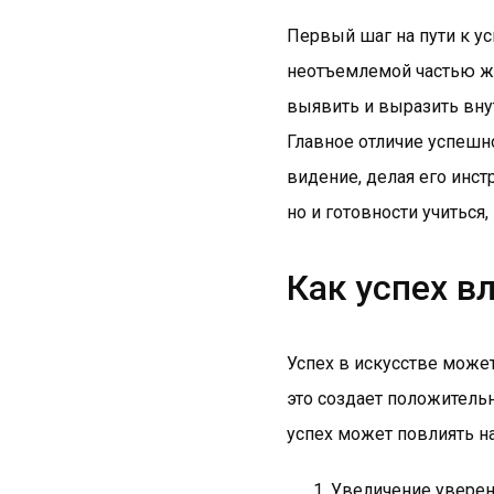
Первый шаг на пути к ус
неотъемлемой частью жи
выявить и выразить внут
Главное отличие успешно
видение, делая его инст
но и готовности учитьс
Как успех в
Успех в искусстве може
это создает положитель
успех может повлиять н
Увеличение уверен