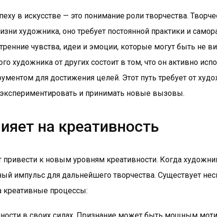
пеху в искусстве — это понимание роли творчества. Творче
зни художника, оно требует постоянной практики и самора
ренние чувства, идеи и эмоции, которые могут быть не в
го художника от других состоит в том, что он активно исп
рументом для достижения целей. Этот путь требует от худо
я, экспериментировать и принимать новые вызовы.
лияет на креативность
т привести к новым уровням креативности. Когда художник
ный импульс для дальнейшего творчества. Существует неск
а креативные процессы:
ности в своих силах. Признание может быть мощным мот