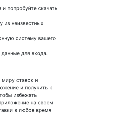
 и попробуйте скачать
у из неизвестных
онную систему вашего
 данные для входа.
 миру ставок и
ожение и получить к
чтобы избежать
приложение на своем
тавки в любое время