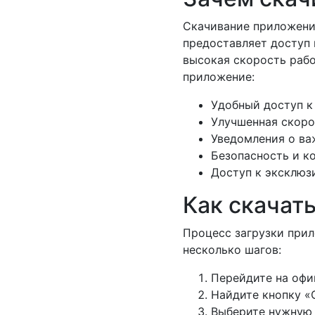
Скачивание приложени
предоставляет доступ 
высокая скорость рабо
приложение:
Удобный доступ к
Улучшенная скоро
Уведомления о ва
Безопасность и к
Доступ к эксклюз
Как скачат
Процесс загрузки прил
несколько шагов:
Перейдите на офи
Найдите кнопку «
Выберите нужную 