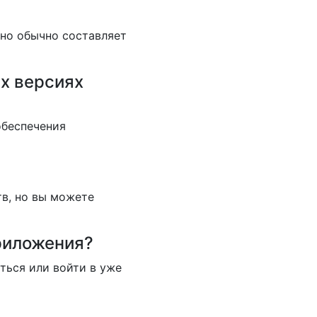
 но обычно составляет
ых версиях
обеспечения
в, но вы можете
риложения?
ться или войти в уже