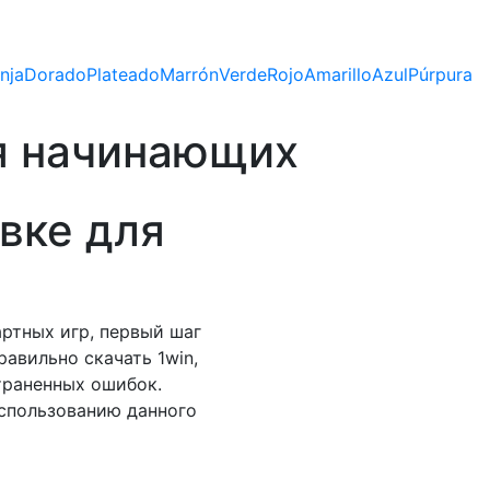
nja
Dorado
Plateado
Marrón
Verde
Rojo
Amarillo
Azul
Púrpura
ля начинающих
овке для
артных игр, первый шаг
авильно скачать 1win,
траненных ошибок.
использованию данного