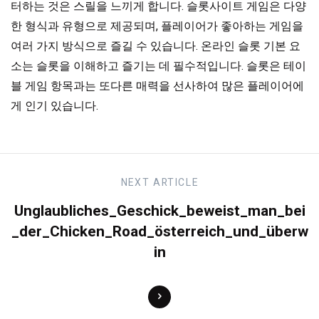
터하는 것은 스릴을 느끼게 합니다. 슬롯사이트 게임은 다양
한 형식과 유형으로 제공되며, 플레이어가 좋아하는 게임을
여러 가지 방식으로 즐길 수 있습니다. 온라인 슬롯 기본 요
소는 슬롯을 이해하고 즐기는 데 필수적입니다. 슬롯은 테이
블 게임 항목과는 또다른 매력을 선사하여 많은 플레이어에
게 인기 있습니다.
NEXT
ARTICLE
Unglaubliches_Geschick_beweist_man_bei
_der_Chicken_Road_österreich_und_überw
in