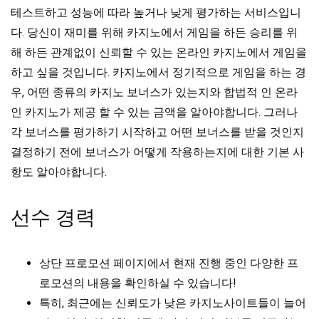
테스트하고 성능에 따라 높거나 낮게 평가하는 서비스입니
다. 당신이 재미를 위해 카지노에서 게임을 하든 승리를 위
해 하든 관계없이 신뢰할 수 있는 온라인 카지노에서 게임을
하고 싶을 것입니다. 카지노에서 정기적으로 게임을 하는 경
우, 어떤 종류의 카지노 보너스가 있는지와 합법적 인 온라
인 카지노가 제공 할 수 있는 금액을 알아야합니다. 그러나
각 보너스를 평가하기 시작하고 어떤 보너스를 받을 것인지
결정하기 전에 보너스가 어떻게 작용하는지에 대한 기본 사
항도 알아야합니다.
선수 경력
상단 프로모션 페이지에서 현재 진행 중인 다양한 프
로모션의 내용을 확인하실 수 있습니다!
특히, 최근에는 신뢰도가 낮은 카지노사이트들이 늘어