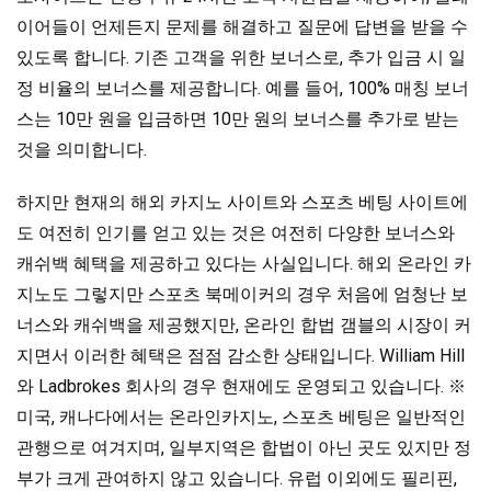
이어들이 언제든지 문제를 해결하고 질문에 답변을 받을 수
있도록 합니다. 기존 고객을 위한 보너스로, 추가 입금 시 일
정 비율의 보너스를 제공합니다. 예를 들어, 100% 매칭 보너
스는 10만 원을 입금하면 10만 원의 보너스를 추가로 받는
것을 의미합니다.
하지만 현재의 해외 카지노 사이트와 스포츠 베팅 사이트에
도 여전히 인기를 얻고 있는 것은 여전히 다양한 보너스와
캐쉬백 혜택을 제공하고 있다는 사실입니다. 해외 온라인 카
지노도 그렇지만 스포츠 북메이커의 경우 처음에 엄청난 보
너스와 캐쉬백을 제공했지만, 온라인 합법 갬블의 시장이 커
지면서 이러한 혜택은 점점 감소한 상태입니다. William Hill
와 Ladbrokes 회사의 경우 현재에도 운영되고 있습니다. ※
미국, 캐나다에서는 온라인카지노, 스포츠 베팅은 일반적인
관행으로 여겨지며, 일부지역은 합법이 아닌 곳도 있지만 정
부가 크게 관여하지 않고 있습니다. 유럽 이외에도 필리핀,