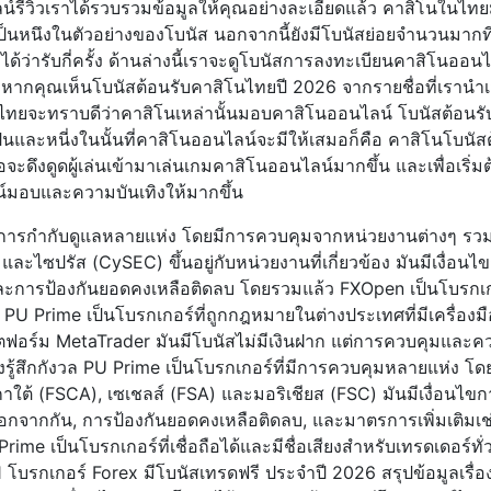
์รีวิวเราได้รวบรวมข้อมูลให้คุณอย่างละเอียดแล้ว คาสิโนในไทย
็เป็นหนึงในตัวอย่างของโบนัส นอกจากนี้ยังมีโบนัสย่อยจำนวนมา
ได้ว่ารับกี่ครั้ง ด้านล่างนี้เราจะดูโบนัสการลงทะเบียนคาสิโนออน
สน หากคุณเห็นโบนัสต้อนรับคาสิโนไทยปี 2026 จากรายชื่อที่เรานำเสนอ
ทยจะทราบดีว่าคาสิโนเหล่านั้นมอบคาสิโนออนไลน์ โบนัสต้อนรับ
นและหนี่งในนั้นที่คาสิโนออนไลน์จะมีให้เสมอก็คือ คาสิโนโบนัสต
สนอจะดึงดูดผู้เล่นเข้ามาเล่นเกมคาสิโนออนไลน์มากขึ้น และเพื่อเริ
มอบและความบันเทิงให้มากขึ้น
มีการกำกับดูแลหลายแห่ง โดยมีการควบคุมจากหน่วยงานต่างๆ ร
ละไซปรัส (CySEC) ขึ้นอยู่กับหน่วยงานที่เกี่ยวข้อง มันมีเงื่อนไ
ะการป้องกันยอดคงเหลือติดลบ โดยรวมแล้ว FXOpen เป็นโบรกเกอร์ท
วโลก PU Prime เป็นโบรกเกอร์ที่ถูกกฎหมายในต่างประเทศที่มีเครื่อ
ลตฟอร์ม MetaTrader มันมีโบนัสไม่มีเงินฝาก แต่การควบคุมและค
ังรู้สึกกังวล PU Prime เป็นโบรกเกอร์ที่มีการควบคุมหลายแห่ง โ
าใต้ (FSCA), เซเชลส์ (FSA) และมอริเชียส (FSC) มันมีเงื่อนไขก
กออกจากกัน, การป้องกันยอดคงเหลือติดลบ, และมาตรการเพิ่มเติม
me เป็นโบรกเกอร์ที่เชื่อถือได้และมีชื่อเสียงสำหรับเทรดเดอร์ทั่
รกเกอร์ Forex มีโบนัสเทรดฟรี ประจำปี 2026 สรุปข้อมูลเรื่องที