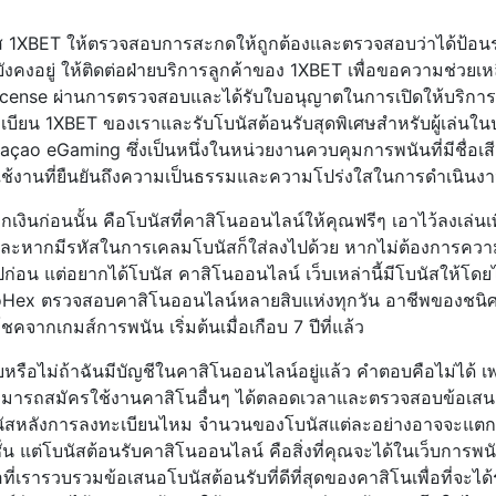
 1XBET ให้ตรวจสอบการสะกดให้ถูกต้องและตรวจสอบว่าได้ป้อน
งคงอยู่ ให้ติดต่อฝ่ายบริการลูกค้าของ 1XBET เพื่อขอความช่วยเหลื
cense ผ่านการตรวจสอบและได้รับใบอนุญาตในการเปิดให้บริกา
ทะเบียน 1XBET ของเราและรับโบนัสต้อนรับสุดพิเศษสำหรับผู้เล่นใ
o eGaming ซึ่งเป็นหนึ่งในหน่วยงานควบคุมการพนันที่มีชื่อเสีย
ู้ใช้งานที่ยืนยันถึงความเป็นธรรมและความโปร่งใสในการดำเนิน
กเงินก่อนนั้น คือโบนัสที่คาสิโนออนไลน์ให้คุณฟรีๆ เอาไว้ลงเล่น
 และหากมีรหัสในการเคลมโบนัสก็ใส่ลงไปด้วย หากไม่ต้องการควา
่อน แต่อยากได้โบนัส คาสิโนออนไลน์ เว็บเหล่านี้มีโบนัสให้โดย
oHex ตรวจสอบคาสิโนออนไลน์หลายสิบแห่งทุกวัน อาชีพของชนิศา
ชคจากเกมส์การพนัน เริ่มต้นเมื่อเกือบ 7 ปีที่แล้ว
บหรือไม่ถ้าฉันมีบัญชีในคาสิโนออนไลน์อยู่แล้ว คำตอบคือไม่ได้
แต่สามารถสมัครใช้งานคาสิโนอื่นๆ ได้ตลอดเวลาและตรวจสอบข้อเสนอท
นัสหลังการลงทะเบียนไหม จำนวนของโบนัสแต่ละอย่างอาจจะแตกต
น แต่โบนัสต้อนรับคาสิโนออนไลน์ คือสิ่งที่คุณจะได้ในเว็บการพนั
ี่เรารวบรวมข้อเสนอโบนัสต้อนรับที่ดีที่สุดของคาสิโนเพื่อที่จะได้ร