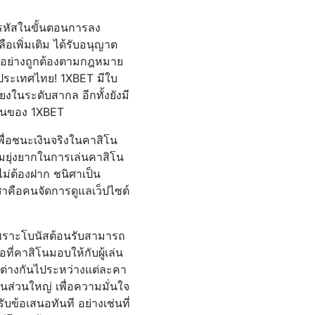
รหัสในขั้นตอนการลง
อเพิ่มเติม ได้รับอนุญาต
รอย่างถูกต้องตามกฎหมาย
นประเทศไทย! 1XBET มีใบ
งในระดับสากล อีกทั้งยังมี
งานของ 1XBET
เพื่อชนะเงินจริงในคาสิโน
มยุ่งยากในการเล่นคาสิโน
ไม่ต้องฝาก ชนิศาเป็น
คือคนจัดการดูแลเว็ปไซต์
 เพราะโบนัสต้อนรับสามารถ
ี่คาสิโนมอบให้กับผู้เล่น
่างกันไประหว่างแต่ละคา
นส่วนใหญ่ เพื่อความมั่นใจ
ับข้อเสนอทันที อย่างเช่นที่