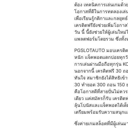
ต้อง เทคนิคการเล่นเกมด้ว
โอกาสที่ดีในการทดลองเล่นเ
เพื่อเรียนรู้กติกาและกลยุท
เครดิตฟรียังช่วยเพิ่มโอก
วัน นี้ นี้ยังช่วยให้ผู้เ
แพลตฟอร์มโดยรวม ซึ่งทั้งหม
PGSLOTAUTO มอบเครดิตฟรี 3
หนัก แจ็คพอตแตกบ่อยทุกวั
การเล่นผ่านมือถือทุกรุ่น K
นอกจากนี้ เครดิตฟรี 30 ถ
ทันใจ สมาชิกยังได้สิทธิเข
30 ทำยอด 300 ถอน 150 ยอด
คือโอกาสดีที่สายปั่นไม่คว
เดียว แค่สมัครก็รับ เครดิตฟ
ลุ้นโบนัสและแจ็คพอตได้เต็มท
เตรียมพร้อมรับความสนุกแ
ซึ่งค่ายเกมสล็อตที่มีผู้เล่