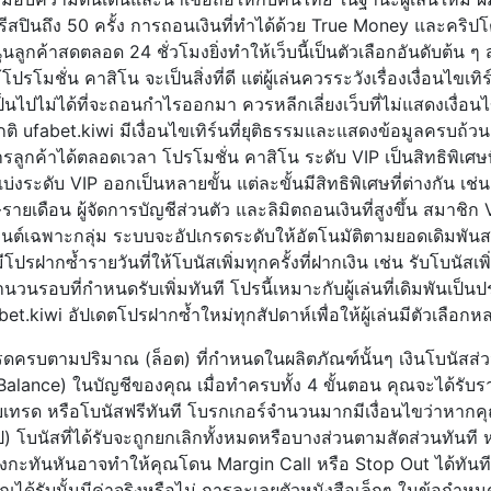
ีสปินถึง 50 ครั้ง การถอนเงินที่ทำได้ด้วย True Money และคริปโ
นุนลูกค้าสดตลอด 24 ชั่วโมงยิ่งทำให้เว็บนี้เป็นตัวเลือกอันดับต้น ๆ
มชั่น คาสิโน จะเป็นสิ่งที่ดี แต่ผู้เล่นควรระวังเรื่องเงื่อนไขเทิร
ป็นไปไม่ได้ที่จะถอนกำไรออกมา ควรหลีกเลี่ยงเว็บที่ไม่แสดงเงื่อนไ
กติ ufabet.kiwi มีเงื่อนไขเทิร์นที่ยุติธรรมและแสดงข้อมูลครบถ้
ารลูกค้าได้ตลอดเวลา โปรโมชั่น คาสิโน ระดับ VIP เป็นสิทธิพิเศษที่
่งระดับ VIP ออกเป็นหลายขั้น แต่ละขั้นมีสิทธิพิเศษที่ต่างกัน เช่น
ยเดือน ผู้จัดการบัญชีส่วนตัว และลิมิตถอนเงินที่สูงขึ้น สมาชิก VIP
มนต์เฉพาะกลุ่ม ระบบจะอัปเกรดระดับให้อัตโนมัติตามยอดเดิมพั
โปรฝากซ้ำรายวันที่ให้โบนัสเพิ่มทุกครั้งที่ฝากเงิน เช่น รับโบนัสเพิ
บที่กำหนดรับเพิ่มทันที โปรนี้เหมาะกับผู้เล่นที่เดิมพันเป็นประจ
et.kiwi อัปเดตโปรฝากซ้ำใหม่ทุกสัปดาห์เพื่อให้ผู้เล่นมีตัวเลือ
เทรดครบตามปริมาณ (ล็อต) ที่กำหนดในผลิตภัณฑ์นั้นๆ เงินโบนัสส่
(Balance) ในบัญชีของคุณ เมื่อทำครบทั้ง 4 ขั้นตอน คุณจะได้รับร
เทรด หรือโบนัสฟรีทันที โบรกเกอร์จำนวนมากมีเงื่อนไขว่าหาก
ป) โบนัสที่ได้รับจะถูกยกเลิกทั้งหมดหรือบางส่วนตามสัดส่วนทันที 
ย่างกะทันหันอาจทำให้คุณโดน Margin Call หรือ Stop Out ได้ทันที 
ที่คุณได้รับนั้นมีค่าจริงหรือไม่ การละเลยตัวหนังสือเล็กๆ ในข้อก