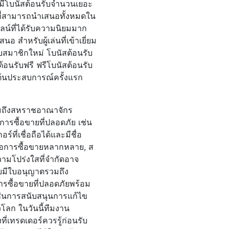
มีโบนัสต้อนรับจำนวนเยอะ
กที่สามารถนำเสนอทั้งหมดใน
ไลน์ที่ได้รับความนิยมมาก
 สำหรับผู้เล่นที่เข้าเยี่ยม
สมาชิกใหม่ โบนัสต้อนรับ
้อนรับฟรี ฟรีโบนัสต้อนรับ
่มต้นประสบการณ์ครั้งแรก
วมถึงสหราชอาณาจักร
ขการซื้อขายที่ปลอดภัย เช่น
ี่เชื่อถือได้และมีชื่อ
งมือการซื้อขายหลากหลาย, ส
วามโปร่งใสที่จำกัดอาจ
ดยมีใบอนุญาตรวมถึง
ารซื้อขายที่ปลอดภัยพร้อม
เช่นการสนับสนุนการแก้ไข
วโลก ในวันนี้ทีมงาน
่เทรดเดอร์ควรรู้ก่อนรับ