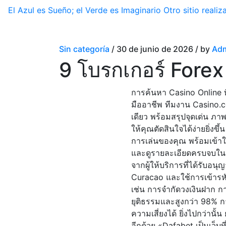
El Azul es Sueño; el Verde es Imaginario
Otro sitio real
Sin categoría
/ 30 de junio de 2026 / by
Adm
9 โบรกเกอร์ Forex 
การค้นหา Casino Online ที
มืออาชีพ ทีมงาน Casino.c
เดียว พร้อมสรุปจุดเด่น ภา
ให้คุณตัดสินใจได้ง่ายยิ่งข
การเล่นของคุณ พร้อมเข้าใช
และดูรายละเอียดครบจบในหน
จากผู้ให้บริการที่ได้รับอ
Curacao และใช้การเข้ารหัส
เช่น การจำกัดวงเงินฝาก ก
ยุติธรรมและสูงกว่า 98% 
ความเสี่ยงได้ ยิ่งไปกว่า
อีกด้วย «Dafabet เป็นเว็บ