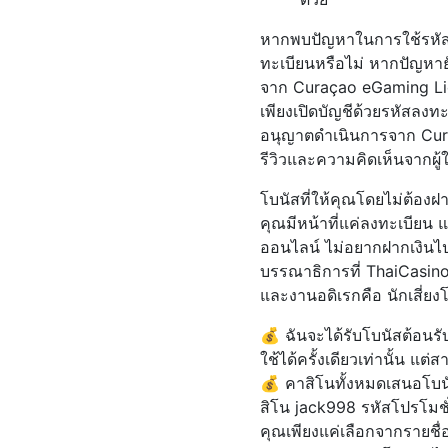
หากพบปัญหาในการใช้รหัส
ทะเบียนหรือไม่ หากปัญหายั
จาก Curaçao eGaming Li
เพียงเปิดบัญชีด้วยรหัสลง
อนุญาตดำเนินการจาก Curaça
รีวิวและความคิดเห็นจากผ
โบนัสที่ให้คุณโดยไม่ต้องฝา
คุณมีหน้าที่แค่ลงทะเบียน
ออนไลน์ ไม่อยากฝากเงินไปก
บรรณาธิการที่ ThaiCasin
และงานอดิเรกคือ นักเสี่ยงโ
💰 ฉันจะได้รับโบนัสต้อนรั
ใช้ได้ครั้งเดียวเท่านั้น 
💰 คาสิโนทั้งหมดเสนอโบ
สิโน jack998 รหัสโปรโมชั่
คุณเพียงแค่เลือกจากรายชื่อท