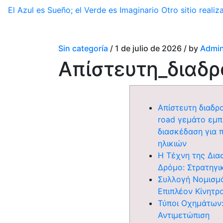
El Azul es Sueño; el Verde es Imaginario
Otro sitio real
Sin categoría
/ 1 de julio de 2026 / by
Admin
Απίστευτη_διαδ
Απίστευτη διαδρο
road γεμάτο εμπ
διασκέδαση για 
ηλικιών
Η Τέχνη της Δια
Δρόμο: Στρατηγι
Συλλογή Νομισμ
Επιπλέον Κίνητρ
Τύποι Οχημάτων
Αντιμετώπιση