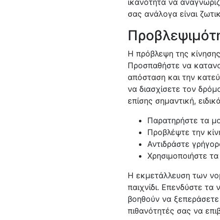
ικανότητα να αναγνωρίζ
σας ανάλογα είναι ζωτικ
Προβλεψιμότη
Η πρόβλεψη της κίνησης
Προσπαθήστε να κατανο
απόσταση και την κατεύ
να διασχίσετε τον δρόμο
επίσης σημαντική, ειδι
Παρατηρήστε τα μο
Προβλέψτε την κίν
Αντιδράστε γρήγορ
Χρησιμοποιήστε τα
Η εκμετάλλευση των νο
παιχνίδι. Επενδύστε τα 
βοηθούν να ξεπεράσετε 
πιθανότητές σας να επι