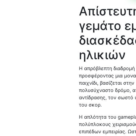
Απίστευτη
γεμάτο ε
διασκέδα
ηλικιών
Η απρόβλεπτη διαδρομή 
προσφέροντας μια μοναδ
παιχνίδι, βασίζεται στη
πολυσύχναστο δρόμο, απ
αντίδρασης, τον σωστό 
του σκορ.
Η απλότητα του gameplay
πολύπλοκους χειρισμούς
επιπέδων εμπειρίας. Ωσ