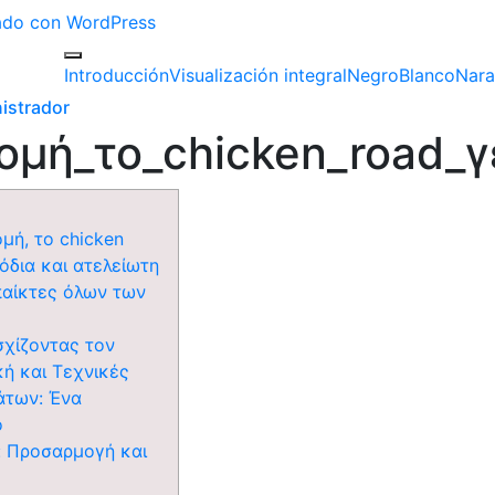
izado con WordPress
Introducción
Visualización integral
Negro
Blanco
Nara
istrador
ρομή_το_chicken_road_
μή, το chicken
όδια και ατελείωτη
παίκτες όλων των
σχίζοντας τον
κή και Τεχνικές
άτων: Ένα
ο
: Προσαρμογή και