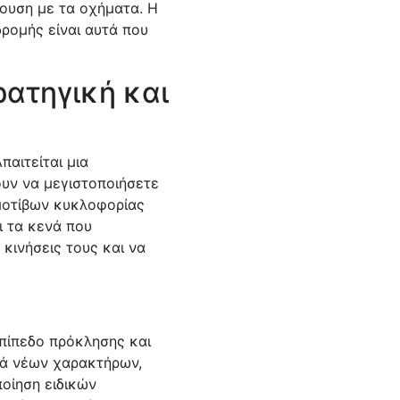
ρουση με τα οχήματα. Η
ρομής είναι αυτά που
ρατηγική και
παιτείται μια
υν να μεγιστοποιήσετε
 μοτίβων κυκλοφορίας
ι τα κενά που
κινήσεις τους και να
επίπεδο πρόκλησης και
ρά νέων χαρακτήρων,
οίηση ειδικών