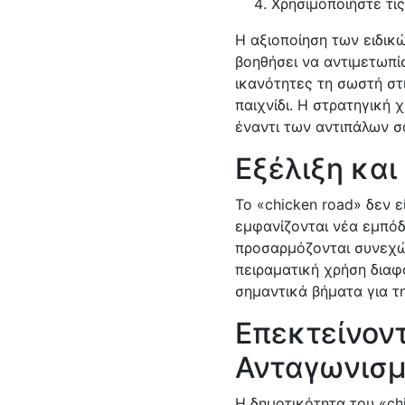
Χρησιμοποιήστε τις
Η αξιοποίηση των ειδικ
βοηθήσει να αντιμετωπί
ικανότητες τη σωστή στι
παιχνίδι. Η στρατηγική
έναντι των αντιπάλων σ
Εξέλιξη και
Το «chicken road» δεν ε
εμφανίζονται νέα εμπόδι
προσαρμόζονται συνεχώς
πειραματική χρήση διαφ
σημαντικά βήματα για τη
Επεκτείνοντ
Ανταγωνισμ
Η δημοτικότητα του «chi