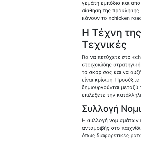
γεμάτη εμπόδια και απα
αίσθηση της πρόκλησης 
κάνουν το «chicken road
Η Τέχνη της
Τεχνικές
Για να πετύχετε στο «ch
στοιχειώδης στρατηγική
το σκορ σας και να αυξ
είναι κρίσιμη. Προσέξτ
δημιουργούνται μεταξύ τ
επιλέξετε την κατάλληλη
Συλλογή Νομι
Η συλλογή νομισμάτων κ
ανταμοιβής στο παιχνίδ
όπως διαφορετικές ράτσ