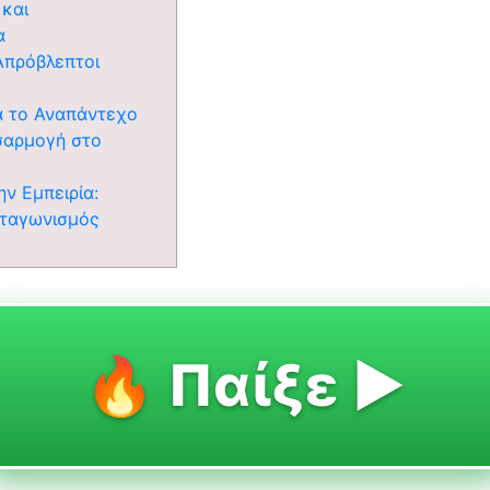
και
α
 Απρόβλεπτοι
α το Αναπάντεχο
σαρμογή στο
ν Εμπειρία:
νταγωνισμός
🔥 Παίξε ▶️