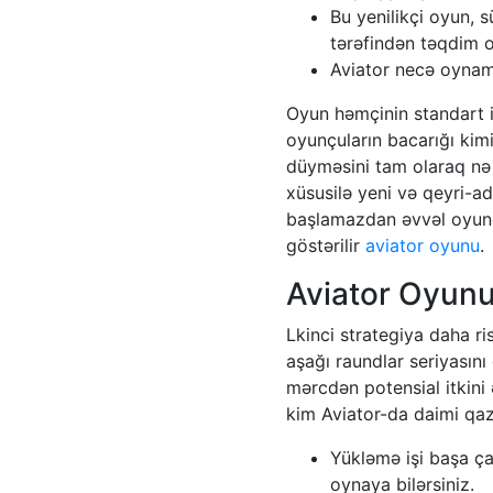
Bu yenilikçi oyun, s
tərəfindən təqdim o
Aviator necə oynam
Oyun həmçinin standart i
oyunçuların bacarığı kimi 
düyməsini tam olaraq nə 
xüsusilə yeni və qeyri-a
başlamazdan əvvəl oyunç
göstərilir
aviator oyunu
.
Aviator Oyunu
Lkinci strategiya daha r
aşağı raundlar seriyasını
mərcdən potensial itkini 
kim Aviator-da daimi qaz
Yükləmə işi başa ça
oynaya bilərsiniz.