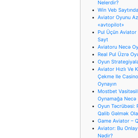
Nelerdir?
Win Veb Saytınd
Aviator Oyunu A
«avtopilot»
Pul Üçün Aviator
Sayt
Aviatoru Necə O
Real Pul Üzrə Oy
Oyun Strategiyala
Aviator Hızlı Ve 
Çekme Ile Casino
Oynayın
Mostbet Vasitəsil
Oynamağa Necə 
Oyun Təcrübəsi: 
Qalib Gəlmək Ola
Game Aviator – Q
Aviator: Bu Onla
Nədir?