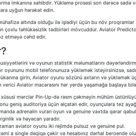
rma imkanına sahibdir. Yükləmə prosesi son dərəcə sadə və 
ara uyğun hərəkət edin.
ühafizə altında olduğu ilə işlədiyi üçün bu növ proqramlar
n çoxlu təhlükəsizlik tədbirləri mövcuddur. Aviator Predicto
oz etməyə cəhd edir.
r?
susiyyətlərini və oyunun statistik məlumatlarını dəyərləndi
or oyununu mobil telefonunuza yükləmək istəyirsinizsə, sa
dükanına girin, Aviator oyunu sözünü axtarın və yükləmək 
 verici Aviator macərasını hər yerdə yaşamağa başlaya bilər
 xüsusi mərclər Pin-Up-də rəsm çəkməyin mühüm üstünlüyü
i onu geniş auditoriya üçün əlçatan edir, oyunçulara tez ay
zamanda adrenalin vuran oyun və genuine vaxtda qərar qəbu
ginlik və həyəcan yaradır.
z zaman aviator oyunu iki rejimdə pulsuz və genuine pul.
əmi a single dəqiqə çəkir və hesabınız dərhal beroende olu