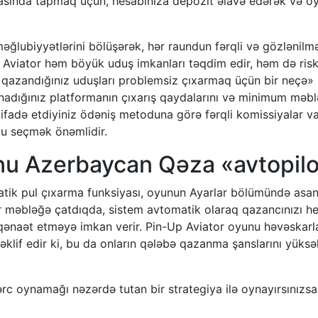
yasında tapmaq üçün, hesabınıza depozit əlavə edərək və oy
məğlubiyyətlərini bölüşərək, hər raundun fərqli və gözlənilm
i, Aviator həm böyük uduş imkanları təqdim edir, həm də ris
u qazandığınız uduşları problemsiz çıxarmaq üçün bir neçə»
nadığınız platformanın çıxarış qaydalarını və minimum məbləğ
stifadə etdiyiniz ödəniş metoduna görə fərqli komissiyalar 
u seçmək önəmlidir.
nu Azerbaycan Qəza «avtopilo
ik pul çıxarma funksiyası, oyunun Ayarlar bölümündə asanlıql
r məbləğə çatdıqda, sistem avtomatik olaraq qazancınızı he
 qənaət etməyə imkan verir. Pin-Up Aviator oyunu həvəskar
 təklif edir ki, bu da onların qələbə qazanma şanslarını yük
rc oynamağı nəzərdə tutan bir strategiya ilə oynayırsınızsa