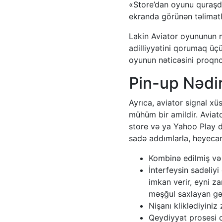
«Store’dan oyunu quraşdı
ekranda görünən təlimatl
Lakin Aviator oyununun m
adilliyyətini qorumaq üçü
oyunun nəticəsini proqn
Pin-up Nədi
Ayrıca, aviator signal xü
mühüm bir amildir. Aviat
store və ya Yahoo Play 
sadə addımlarla, heyecan
Kombinə edilmiş və
İnterfeysin sadəliy
imkan verir, eyni 
məşğul saxlayan gər
Nişanı kliklədiyini
Qeydiyyat prosesi c