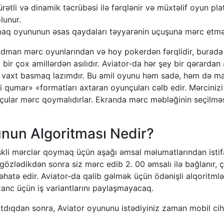
ürətli və dinamik təcrübəsi ilə fərqlənir və müxtəlif oyun pla
lunur.
aq oyununun əsas qaydaları təyyarənin uçuşuna mərc etmək
dman mərc oyunlarından və hoy pokerdən fərqlidir, burada 
bir çox amillərdən asılıdır. Aviator-da hər şey bir qərardan 
vaxt basmaq lazımdır. Bu amil oyunu həm sadə, həm də mara
di qumar» «formatları axtaran oyunçuları cəlb edir. Mərcini
ular mərc qoymalıdırlar. Ekranda mərc məbləğinin seçilməs
nun Algoritması Nedir?
iskli mərclər qoymaq üçün aşağı əmsal məlumatlarından istif
 gözlədikdən sonra siz mərc edib 2. 00 əmsalı ilə bağlanır, 
əhatə edir. Aviator-da qalib gəlmək üçün ödənişli alqoritml
anc üçün iş variantlarını paylaşmayacaq.
tdıqdan sonra, Aviator oyununu istədiyiniz zaman mobil ci