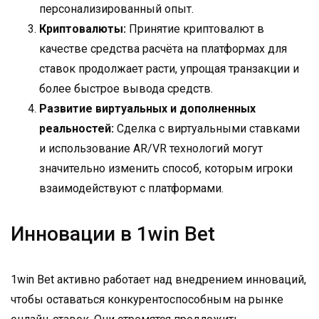
персонализированный опыт.
Криптовалюты:
Принятие криптовалют в
качестве средства расчёта на платформах для
ставок продолжает расти, упрощая транзакции и
более быстрое вывода средств.
Развитие виртуальных и дополненных
реальностей:
Сделка с виртуальными ставками
и использование AR/VR технологий могут
значительно изменить способ, которым игроки
взаимодействуют с платформами.
Инновации в 1win Bet
1win Bet активно работает над внедрением инноваций,
чтобы оставаться конкурентоспособным на рынке