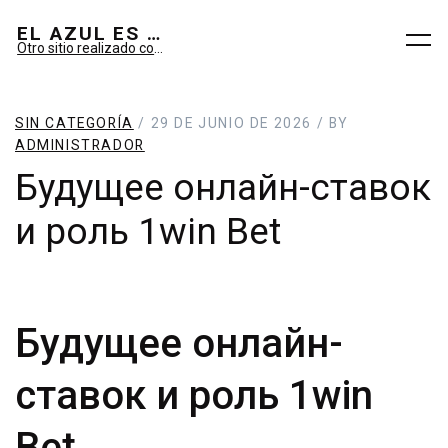
EL AZUL ES SUEÑO; EL VERDE ES IMAGINARIO
Otro sitio realizado con WordPress
SIN CATEGORÍA
/ 29 DE JUNIO DE 2026 / BY
ADMINISTRADOR
Будущее онлайн-ставок
и роль 1win Bet
Будущее онлайн-
ставок и роль 1win
Bet