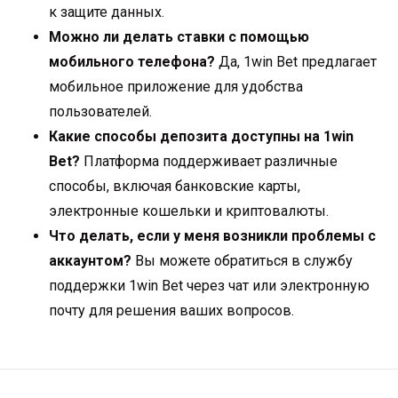
к защите данных.
Можно ли делать ставки с помощью
мобильного телефона?
Да, 1win Bet предлагает
мобильное приложение для удобства
пользователей.
Какие способы депозита доступны на 1win
Bet?
Платформа поддерживает различные
способы, включая банковские карты,
электронные кошельки и криптовалюты.
Что делать, если у меня возникли проблемы с
аккаунтом?
Вы можете обратиться в службу
поддержки 1win Bet через чат или электронную
почту для решения ваших вопросов.