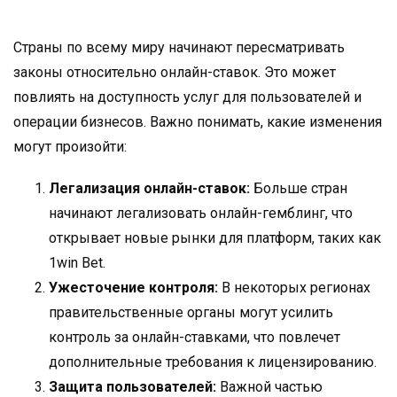
Страны по всему миру начинают пересматривать
законы относительно онлайн-ставок. Это может
повлиять на доступность услуг для пользователей и
операции бизнесов. Важно понимать, какие изменения
могут произойти:
Легализация онлайн-ставок:
Больше стран
начинают легализовать онлайн-гемблинг, что
открывает новые рынки для платформ, таких как
1win Bet.
Ужесточение контроля:
В некоторых регионах
правительственные органы могут усилить
контроль за онлайн-ставками, что повлечет
дополнительные требования к лицензированию.
Защита пользователей:
Важной частью