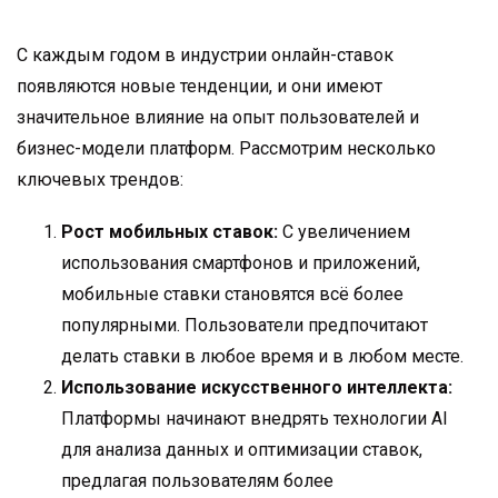
С каждым годом в индустрии онлайн-ставок
появляются новые тенденции, и они имеют
значительное влияние на опыт пользователей и
бизнес-модели платформ. Рассмотрим несколько
ключевых трендов:
Рост мобильных ставок:
С увеличением
использования смартфонов и приложений,
мобильные ставки становятся всё более
популярными. Пользователи предпочитают
делать ставки в любое время и в любом месте.
Использование искусственного интеллекта:
Платформы начинают внедрять технологии AI
для анализа данных и оптимизации ставок,
предлагая пользователям более