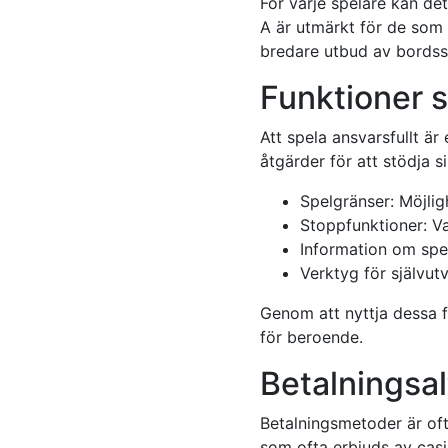
För varje spelare kan det
A är utmärkt för de som
bredare utbud av bordssp
Funktioner s
Att spela ansvarsfullt ä
åtgärder för att stödja s
Spelgränser: Möjligh
Stoppfunktioner: Va
Information om spel
Verktyg för självutv
Genom att nyttja dessa f
för beroende.
Betalningsal
Betalningsmetoder är oft
som ofta erbjuds av casi