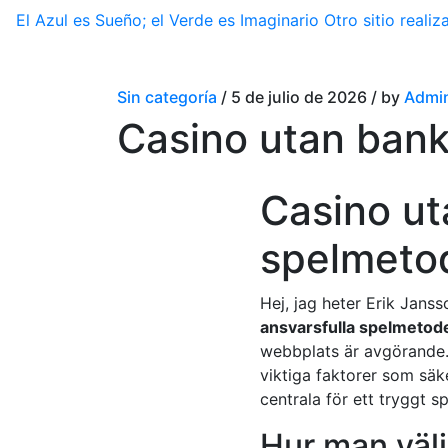
El Azul es Sueño; el Verde es Imaginario
Otro sitio real
Sin categoría
/ 5 de julio de 2026 / by
Admin
Casino utan bank
Casino ut
spelmeto
Hej, jag heter Erik Jans
ansvarsfulla spelmetod
webbplats är avgörande. 
viktiga faktorer som säke
centrala för ett tryggt s
Hur man välj