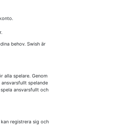
konto.
.
dina behov. Swish är
ör alla spelare. Genom
r ansvarsfullt spelande
 spela ansvarsfullt och
 kan registrera sig och