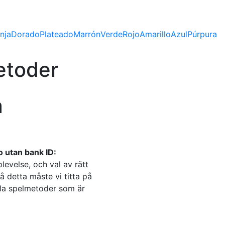
nja
Dorado
Plateado
Marrón
Verde
Rojo
Amarillo
Azul
Púrpura
etoder
a
o utan bank ID:
levelse, och val av rätt
 detta måste vi titta på
ulla spelmetoder som är