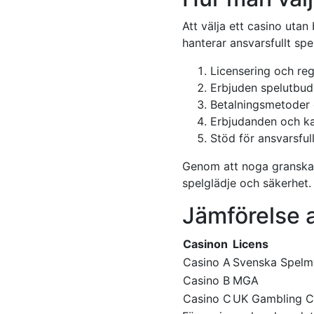
Att välja ett casino utan
hanterar ansvarsfullt spe
Licensering och reg
Erbjuden spelutbud
Betalningsmetoder 
Erbjudanden och k
Stöd för ansvarsful
Genom att noga granska d
spelglädje och säkerhet.
Jämförelse 
Casinon
Licens
Casino A
Svenska Spelm
Casino B
MGA
Casino C
UK Gambling C