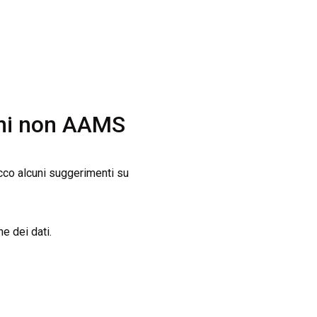
iani non AAMS
Ecco alcuni suggerimenti su
e dei dati.