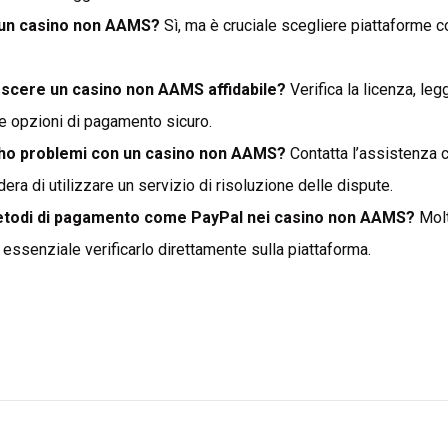
n un casino non AAMS?
Sì, ma è cruciale scegliere piattaforme co
cere un casino non AAMS affidabile?
Verifica la licenza, leg
 le opzioni di pagamento sicuro.
ho problemi con un casino non AAMS?
Contatta l’assistenza cl
era di utilizzare un servizio di risoluzione delle dispute.
etodi di pagamento come PayPal nei casino non AAMS?
Molt
essenziale verificarlo direttamente sulla piattaforma.