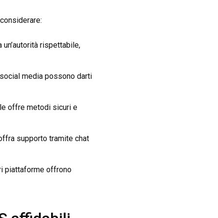
 considerare:
 un’autorità rispettabile,
e social media possono darti
le offre metodi sicuri e
 offra supporto tramite chat
ri piattaforme offrono