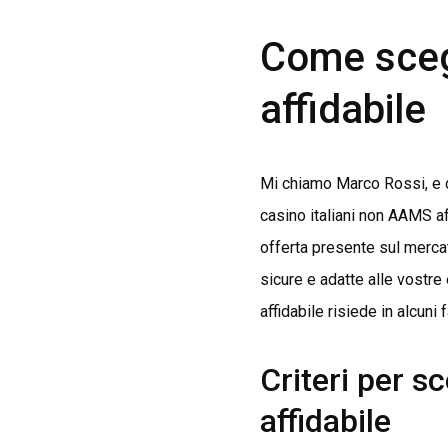
Come scegl
affidabile
Mi chiamo Marco Rossi, e do
casino italiani non AAMS af
offerta presente sul mercat
sicure e adatte alle vostr
affidabile risiede in alcuni 
Criteri per s
affidabile