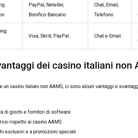
ng
PayPal, Neteller,
Chat, Email,
on
Bonifico Bancario
Telefono
ing
Visa, Skrill, PayPal
Chat e Email
vantaggi dei casino italiani no
are un casino italiani non AAMS, ci sono alcuni vantaggi e svantag
 di giochi e fornitori di software.
osi rispetto ai casino AAMS.
i esclusivi e a promozioni speciali.