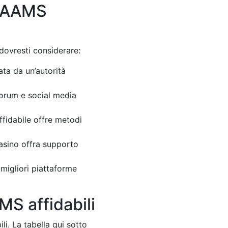
on AAMS
 dovresti considerare:
ata da un’autorità
Forum e social media
ffidabile offre metodi
casino offra supporto
migliori piattaforme
MS affidabili
li. La tabella qui sotto