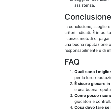
assistenza.
Conclusion
In conclusione, scegliere
criteri indicati. È impor
licenze, metodi di pagam
una buona reputazione on
responsabilmente e di in
FAQ
Quali sono i miglio
per la loro reputaz
È sicuro giocare i
e una buona reputa
Come posso ricono
giocatori e control
Cosa devo fare se