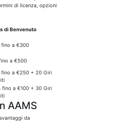
rmini di licenza, opzioni
s di Benvenuto
 fino a €300
fino a €500
fino a €250 + 20 Giri
iti
fino a €100 + 30 Giri
iti
non AAMS
 svantaggi da