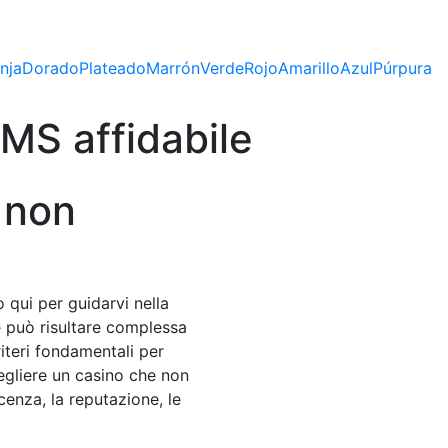
nja
Dorado
Plateado
Marrón
Verde
Rojo
Amarillo
Azul
Púrpura
MS affidabile
 non
qui per guidarvi nella
ne può risultare complessa
iteri fondamentali per
cegliere un casino che non
cenza, la reputazione, le