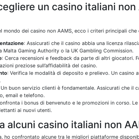
scegliere un casino italiani n
el mondo dei casino non AAMS, ecco i criteri principali che
entazione
: Assicurati che il casino abbia una licenza rilasci
 la Malta Gaming Authority o la UK Gambling Commission.
e
: Cerca recensioni e feedback da parte di altri giocatori. 
zioni preziose sull’affidabilità del casino.
nto
: Verifica le modalità di deposito e prelievo. Un casino a
.
 Un buon servizio clienti è fondamentale. Assicurati che il 
o, email e telefono.
Confronta i bonus di benvenuto e le promozioni in corso. Le 
ettanti ai nuovi utenti.
a alcuni casino italiani non AA
ta, ho confrontato alcune tra le migliori piattaforme disponibi