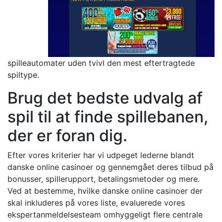
spilleautomater uden tvivl den mest eftertragtede
spiltype.
Brug det bedste udvalg af
spil til at finde spillebanen,
der er foran dig.
Efter vores kriterier har vi udpeget lederne blandt
danske online casinoer og gennemgået deres tilbud på
bonusser, spillerupport, betalingsmetoder og mere.
Ved at bestemme, hvilke danske online casinoer der
skal inkluderes på vores liste, evaluerede vores
ekspertanmeldelsesteam omhyggeligt flere centrale