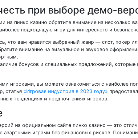
учесть при выборе демо-вер
и на пинко казино обратите внимание на несколько в
аиболее подходящую игру для интересного и безопасно
сь, что вам нравится выбранный жанр — слот, покер ил
братите внимание на визуальное и звуковое оформлени
ортным.
наличие бонусов и специальных предложений, которые 
ми игроками, вы можете ознакомиться с наиболее по
р, статья
«Игровая индустрия в 2023 году»
предоставл
нных тенденциях и предпочтениях игроков.
е
рсий на официальном сайте пинко казино — это отли
с азартными играми без финансовых рисков. Понимани