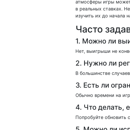
атмосферы игры может 
в реальных ставках. Н
изучить их до начала 
Часто зада
1. Можно ли вы
Нет, выигрыши не конв
2. Нужно ли ре
В большинстве случаев
3. Есть ли огр
Обычно времени на игр
4. Что делать, 
Попробуйте обновить с
5. Можно ли ис