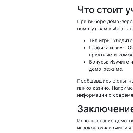
Что стоит 
При выборе демо-верси
помогут вам выбрать н
Тип игры: Убедите
Графика и звук: О
приятным и комф
Бонусы: Изучите 
демо-режиме.
Пообщавшись с опытны
пинко казино. Наприме
информации о совреме
Заключени
Использование демо-ве
игроков ознакомиться 