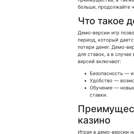
больше, продолжайте ч
Что такое 
Демо-версии игр позво
период, который даетс
потери денег. Демо-ве
для ставок, а в случа
версий включают:
Безопасность — иг
Удобство — возмо
Обучение — новые
ставки.
Преимущест
казино
Играя в демо-версии н