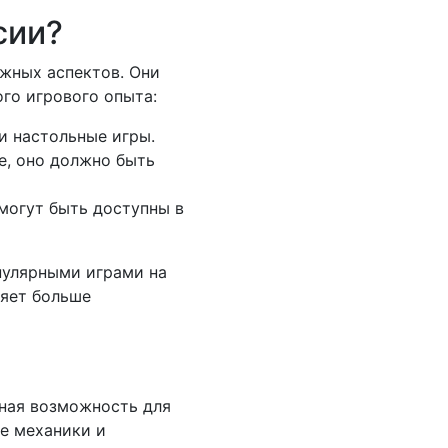
сии?
ажных аспектов. Они
го игрового опыта:
и настольные игры.
е, оно должно быть
могут быть доступны в
пулярными играми на
яет больше
чная возможность для
е механики и