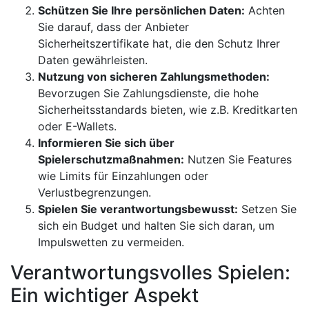
Schützen Sie Ihre persönlichen Daten:
Achten
Sie darauf, dass der Anbieter
Sicherheitszertifikate hat, die den Schutz Ihrer
Daten gewährleisten.
Nutzung von sicheren Zahlungsmethoden:
Bevorzugen Sie Zahlungsdienste, die hohe
Sicherheitsstandards bieten, wie z.B. Kreditkarten
oder E-Wallets.
Informieren Sie sich über
Spielerschutzmaßnahmen:
Nutzen Sie Features
wie Limits für Einzahlungen oder
Verlustbegrenzungen.
Spielen Sie verantwortungsbewusst:
Setzen Sie
sich ein Budget und halten Sie sich daran, um
Impulswetten zu vermeiden.
Verantwortungsvolles Spielen:
Ein wichtiger Aspekt