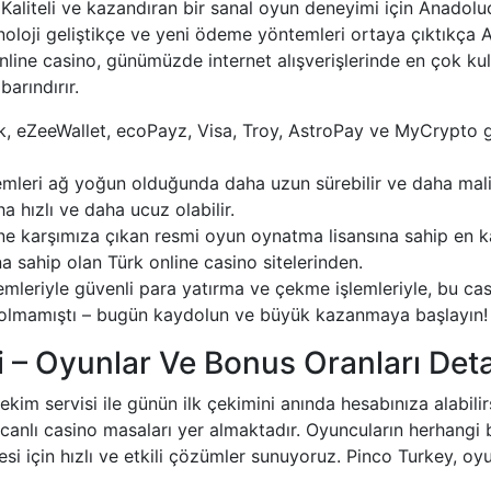
 Kaliteli ve kazandıran bir sanal oyun deneyimi için Anadol
knoloji geliştikçe ve yeni ödeme yöntemleri ortaya çıktıkça
 online casino, günümüzde internet alışverişlerinde en çok k
arındırır.
k, eZeeWallet, ecoPayz, Visa, Troy, AstroPay ve MyCrypto 
lemleri ağ yoğun olduğunda daha uzun sürebilir ve daha maliye
ha hızlı ve daha ucuz olabilir.
e karşımıza çıkan resmi oyun oynatma lisansına sahip en kali
na sahip olan Türk online casino sitelerinden.
mleriyle güvenli para yatırma ve çekme işlemleriyle, bu cas
 olmamıştı – bugün kaydolun ve büyük kazanmaya başlayın!
i – Oyunlar Ve Bonus Oranları Det
im servisi ile günün ilk çekimini anında hesabınıza alabilir
e canlı casino masaları yer almaktadır. Oyuncuların herhangi
i için hızlı ve etkili çözümler sunuyoruz. Pinco Turkey, oyu