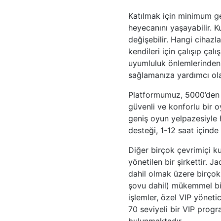
Katılmak için minimum ge
heyecanını yaşayabilir. K
değişebilir. Hangi cihazl
kendileri için çalışıp ça
uyumluluk önlemlerinden 
sağlamanıza yardımcı ola
Platformumuz, 5000’den f
güvenli ve konforlu bir o
geniş oyun yelpazesiyle 
desteği, 1-12 saat için
Diğer birçok çevrimiçi k
yönetilen bir şirkettir. 
dahil olmak üzere birçok 
şovu dahil) mükemmel bir
işlemler, özel VIP yönetic
70 seviyeli bir VIP progr