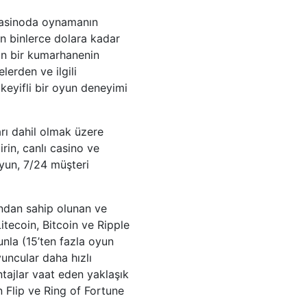
 casinoda oynamanın
an binlerce dolara kadar
rın bir kumarhanenin
lerden ve ilgili
keyifli bir oyun deneyimi
rı dahil olmak üzere
rin, canlı casino ve
yun, 7/24 müşteri
ından sahip olunan ve
itecoin, Bitcoin ve Ripple
unla (15’ten fazla oyun
uncular daha hızlı
ntajlar vaat eden yaklaşık
n Flip ve Ring of Fortune