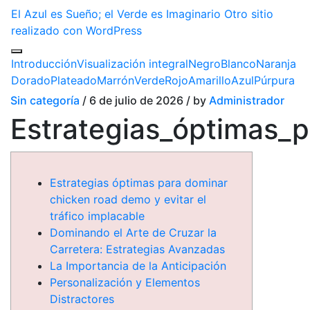
El Azul es Sueño; el Verde es Imaginario
Otro sitio
realizado con WordPress
Introducción
Visualización integral
Negro
Blanco
Naranja
Dorado
Plateado
Marrón
Verde
Rojo
Amarillo
Azul
Púrpura
Sin categoría
/ 6 de julio de 2026 / by
Administrador
Estrategias_óptimas_p
Estrategias óptimas para dominar
chicken road demo y evitar el
tráfico implacable
Dominando el Arte de Cruzar la
Carretera: Estrategias Avanzadas
La Importancia de la Anticipación
Personalización y Elementos
Distractores