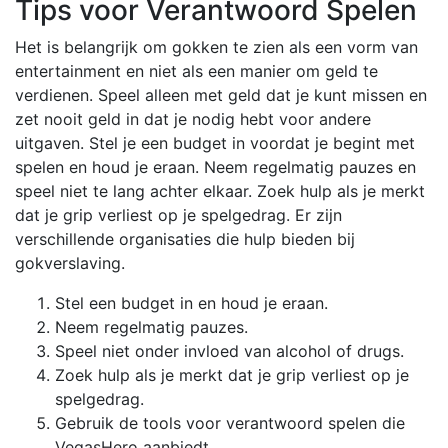
Tips voor Verantwoord Spelen
Het is belangrijk om gokken te zien als een vorm van
entertainment en niet als een manier om geld te
verdienen. Speel alleen met geld dat je kunt missen en
zet nooit geld in dat je nodig hebt voor andere
uitgaven. Stel je een budget in voordat je begint met
spelen en houd je eraan. Neem regelmatig pauzes en
speel niet te lang achter elkaar. Zoek hulp als je merkt
dat je grip verliest op je spelgedrag. Er zijn
verschillende organisaties die hulp bieden bij
gokverslaving.
Stel een budget in en houd je eraan.
Neem regelmatig pauzes.
Speel niet onder invloed van alcohol of drugs.
Zoek hulp als je merkt dat je grip verliest op je
spelgedrag.
Gebruik de tools voor verantwoord spelen die
VegasHero aanbiedt.