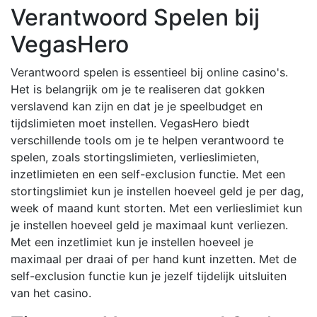
Verantwoord Spelen bij
VegasHero
Verantwoord spelen is essentieel bij online casino's.
Het is belangrijk om je te realiseren dat gokken
verslavend kan zijn en dat je je speelbudget en
tijdslimieten moet instellen. VegasHero biedt
verschillende tools om je te helpen verantwoord te
spelen, zoals stortingslimieten, verlieslimieten,
inzetlimieten en een self-exclusion functie. Met een
stortingslimiet kun je instellen hoeveel geld je per dag,
week of maand kunt storten. Met een verlieslimiet kun
je instellen hoeveel geld je maximaal kunt verliezen.
Met een inzetlimiet kun je instellen hoeveel je
maximaal per draai of per hand kunt inzetten. Met de
self-exclusion functie kun je jezelf tijdelijk uitsluiten
van het casino.