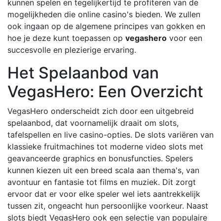
kunnen spelen en tegelijkertijd te profiteren van de
mogelijkheden die online casino's bieden. We zullen
ook ingaan op de algemene principes van gokken en
hoe je deze kunt toepassen op
vegashero
voor een
succesvolle en plezierige ervaring.
Het Spelaanbod van
VegasHero: Een Overzicht
VegasHero onderscheidt zich door een uitgebreid
spelaanbod, dat voornamelijk draait om slots,
tafelspellen en live casino-opties. De slots variëren van
klassieke fruitmachines tot moderne video slots met
geavanceerde graphics en bonusfuncties. Spelers
kunnen kiezen uit een breed scala aan thema's, van
avontuur en fantasie tot films en muziek. Dit zorgt
ervoor dat er voor elke speler wel iets aantrekkelijk
tussen zit, ongeacht hun persoonlijke voorkeur. Naast
slots biedt VegasHero ook een selectie van populaire