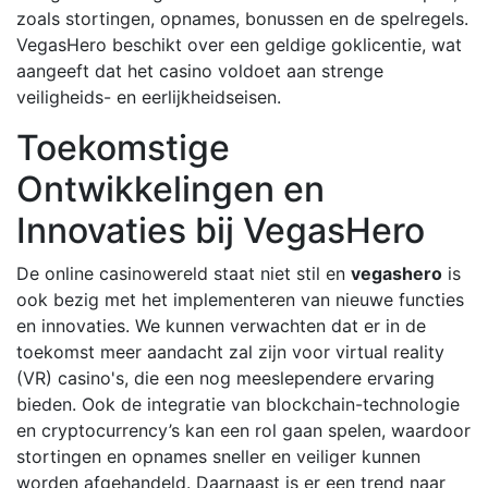
zoals stortingen, opnames, bonussen en de spelregels.
VegasHero beschikt over een geldige goklicentie, wat
aangeeft dat het casino voldoet aan strenge
veiligheids- en eerlijkheidseisen.
Toekomstige
Ontwikkelingen en
Innovaties bij VegasHero
De online casinowereld staat niet stil en
vegashero
is
ook bezig met het implementeren van nieuwe functies
en innovaties. We kunnen verwachten dat er in de
toekomst meer aandacht zal zijn voor virtual reality
(VR) casino's, die een nog meeslependere ervaring
bieden. Ook de integratie van blockchain-technologie
en cryptocurrency’s kan een rol gaan spelen, waardoor
stortingen en opnames sneller en veiliger kunnen
worden afgehandeld. Daarnaast is er een trend naar