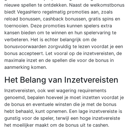
nieuwe spellen te ontdekken. Naast de welkomstbonus
biedt VegasHero regelmatig promoties aan, zoals
reload bonussen, cashback bonussen, gratis spins en
toernooien. Deze promoties kunnen spelers extra
kansen bieden om te winnen en hun spelervaring te
verbeteren. Het is echter belangrijk om de
bonusvoorwaarden zorgvuldig te lezen voordat je een
bonus accepteert. Let vooral op de inzetvereisten, de
maximale inzet en de spellen die voor de bonus in
aanmerking komen.
Het Belang van Inzetvereisten
Inzetvereisten, ook wel wagering requirements
genoemd, bepalen hoeveel je moet inzetten voordat je
de bonus en eventuele winsten die je met de bonus
hebt behaald, kunt opnemen. Een lage inzetvereiste is
gunstig voor de speler, terwijl een hoge inzetvereiste
het moeilijker maakt om de bonus uit te cashen.