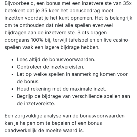
Bijvoorbeeld, een bonus met een inzetvereiste van 35x
betekent dat je 35 keer het bonusbedrag moet
inzetten voordat je het kunt opnemen. Het is belangrijk
om te onthouden dat niet alle spellen evenveel
bijdragen aan de inzetvereiste. Slots dragen
doorgaans 100% bij, terwijl tafelspellen en live casino-
spellen vaak een lagere bijdrage hebben.
Lees altijd de bonusvoorwaarden.
Controleer de inzetvereisten.
Let op welke spellen in aanmerking komen voor
de bonus.
Houd rekening met de maximale inzet.
Begrijp de bijdrage van verschillende spellen aan
de inzetvereiste.
Een zorgvuldige analyse van de bonusvoorwaarden
kan je helpen om te bepalen of een bonus
daadwerkelijk de moeite waard is.