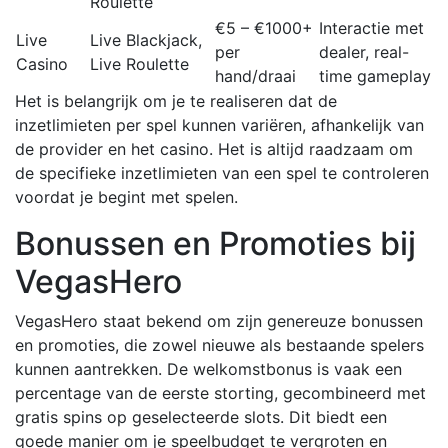
Roulette
€5 – €1000+
Interactie met
Live
Live Blackjack,
per
dealer, real-
Casino
Live Roulette
hand/draai
time gameplay
Het is belangrijk om je te realiseren dat de
inzetlimieten per spel kunnen variëren, afhankelijk van
de provider en het casino. Het is altijd raadzaam om
de specifieke inzetlimieten van een spel te controleren
voordat je begint met spelen.
Bonussen en Promoties bij
VegasHero
VegasHero staat bekend om zijn genereuze bonussen
en promoties, die zowel nieuwe als bestaande spelers
kunnen aantrekken. De welkomstbonus is vaak een
percentage van de eerste storting, gecombineerd met
gratis spins op geselecteerde slots. Dit biedt een
goede manier om je speelbudget te vergroten en