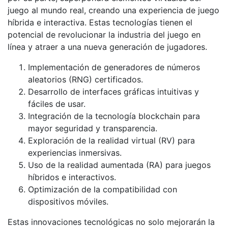
juego al mundo real, creando una experiencia de juego
híbrida e interactiva. Estas tecnologías tienen el
potencial de revolucionar la industria del juego en
línea y atraer a una nueva generación de jugadores.
Implementación de generadores de números
aleatorios (RNG) certificados.
Desarrollo de interfaces gráficas intuitivas y
fáciles de usar.
Integración de la tecnología blockchain para
mayor seguridad y transparencia.
Exploración de la realidad virtual (RV) para
experiencias inmersivas.
Uso de la realidad aumentada (RA) para juegos
híbridos e interactivos.
Optimización de la compatibilidad con
dispositivos móviles.
Estas innovaciones tecnológicas no solo mejorarán la