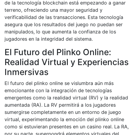
de la tecnología blockchain está empezando a ganar
terreno, ofreciendo una mayor seguridad y
verificabilidad de las transacciones. Esta tecnología
asegura que los resultados del juego no puedan ser
manipulados, lo que aumenta la confianza de los
jugadores en la integridad del sistema.
El Futuro del Plinko Online:
Realidad Virtual y Experiencias
Inmersivas
El futuro del plinko online se vislumbra aún más
emocionante con la integración de tecnologías
emergentes como la realidad virtual (RV) y la realidad
aumentada (RA). La RV permitirá a los jugadores
sumergirse completamente en un entorno de juego
virtual, experimentando la emoción del plinko online
como si estuvieran presentes en un casino real. La RA,
por su parte, superpondrá elementos virtuales del