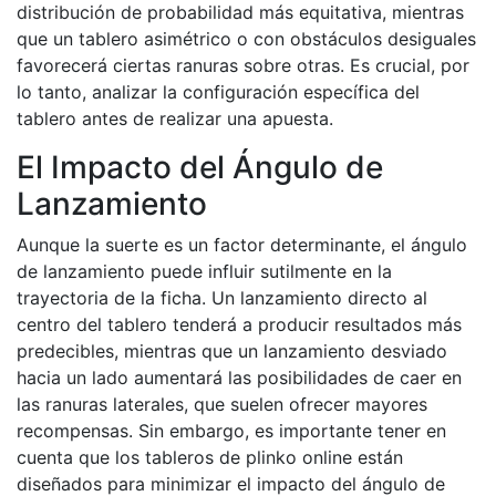
distribución de probabilidad más equitativa, mientras
que un tablero asimétrico o con obstáculos desiguales
favorecerá ciertas ranuras sobre otras. Es crucial, por
lo tanto, analizar la configuración específica del
tablero antes de realizar una apuesta.
El Impacto del Ángulo de
Lanzamiento
Aunque la suerte es un factor determinante, el ángulo
de lanzamiento puede influir sutilmente en la
trayectoria de la ficha. Un lanzamiento directo al
centro del tablero tenderá a producir resultados más
predecibles, mientras que un lanzamiento desviado
hacia un lado aumentará las posibilidades de caer en
las ranuras laterales, que suelen ofrecer mayores
recompensas. Sin embargo, es importante tener en
cuenta que los tableros de plinko online están
diseñados para minimizar el impacto del ángulo de