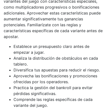
variantes del juego con características especiales,
como multiplicadores progresivos o bonificaciones
adicionales. Aprovechar estas características puede
aumentar significativamente tus ganancias
potenciales. Familiarízate con las reglas y
características específicas de cada variante antes de
apostar.
Establece un presupuesto claro antes de
empezar a jugar.
Analiza la distribución de obstáculos en cada
tablero.
Diversifica tus apuestas para reducir el riesgo.
Aprovecha las bonificaciones y promociones
ofrecidas por los operadores.
Practica la gestión del bankroll para evitar
pérdidas significativas.
Comprende las reglas específicas de cada
variante del juego.