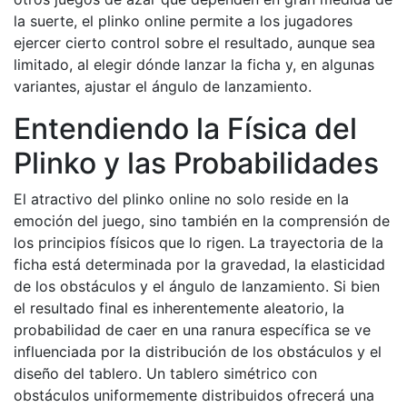
la suerte, el plinko online permite a los jugadores
ejercer cierto control sobre el resultado, aunque sea
limitado, al elegir dónde lanzar la ficha y, en algunas
variantes, ajustar el ángulo de lanzamiento.
Entendiendo la Física del
Plinko y las Probabilidades
El atractivo del plinko online no solo reside en la
emoción del juego, sino también en la comprensión de
los principios físicos que lo rigen. La trayectoria de la
ficha está determinada por la gravedad, la elasticidad
de los obstáculos y el ángulo de lanzamiento. Si bien
el resultado final es inherentemente aleatorio, la
probabilidad de caer en una ranura específica se ve
influenciada por la distribución de los obstáculos y el
diseño del tablero. Un tablero simétrico con
obstáculos uniformemente distribuidos ofrecerá una