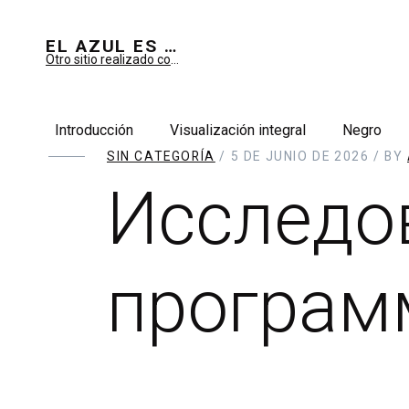
EL AZUL ES SUEÑO; EL VERDE ES IMAGINARIO
Otro sitio realizado con WordPress
Introducción
Visualización integral
Negro
SIN CATEGORÍA
/ 5 DE JUNIO DE 2026 / BY
Исследов
програм