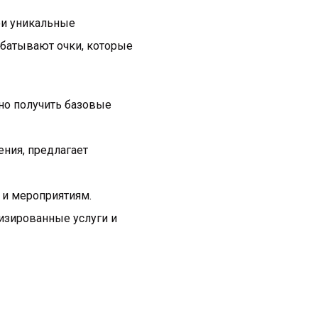
ои уникальные
рабатывают очки, которые
но получить базовые
ния, предлагает
 и мероприятиям.
изированные услуги и