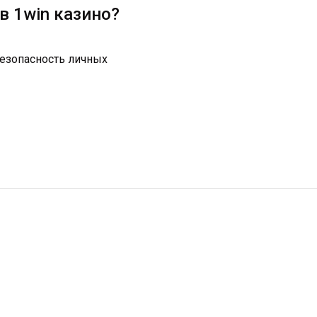
в 1win казино?
безопасность личных