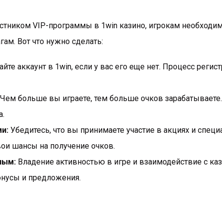
частником VIP-программы в 1win казино, игрокам необходи
ам. Вот что нужно сделать:
йте аккаунт в 1win, если у вас его еще нет. Процесс регис
Чем больше вы играете, тем больше очков зарабатываете. 
.
и:
Убедитесь, что вы принимаете участие в акциях и спец
вои шансы на получение очков.
ным:
Владение активностью в игре и взаимодействие с каз
нусы и предложения.