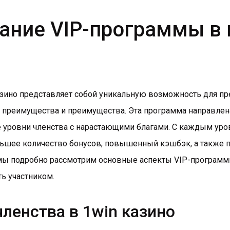
ание VIP-программы в 
азино представляет собой уникальную возможность для п
преимущества и преимущества. Эта программа направлен
е уровни членства с нарастающими благами. С каждым уро
льшее количество бонусов, повышенный кэшбэк, а также
е мы подробно рассмотрим основные аспекты VIP-программ
ть участником.
членства в 1win казино