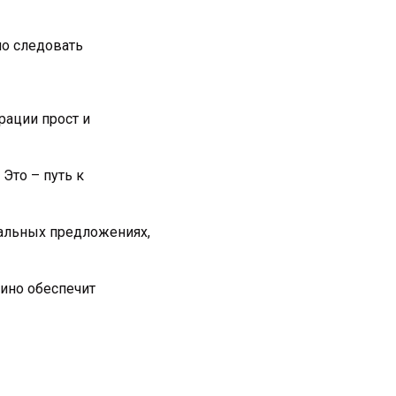
мо следовать
трации прост и
Это – путь к
иальных предложениях,
ино обеспечит