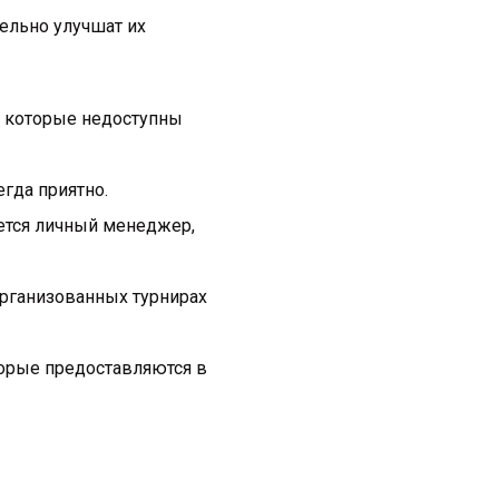
ельно улучшат их
, которые недоступны
гда приятно.
ется личный менеджер,
организованных турнирах
орые предоставляются в