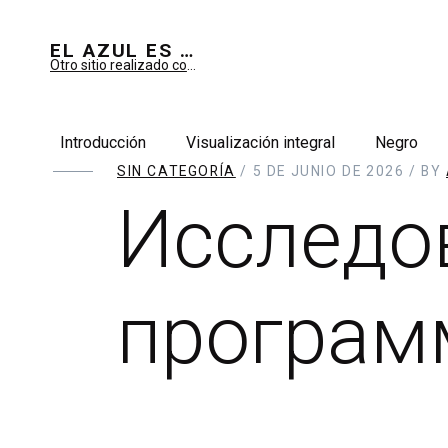
EL AZUL ES SUEÑO; EL VERDE ES IMAGINARIO
Otro sitio realizado con WordPress
Introducción
Visualización integral
Negro
SIN CATEGORÍA
/ 5 DE JUNIO DE 2026 / BY
Исследов
програм