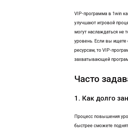
VIP-программа в 1win к
улучшают игровой проце
могут наслаждаться не 
уровень. Если вы ищете
ресурсам, то VIP-програ
захватывающей програ
Часто задав
1. Как долго з
Процесс повышения уров
быстрее сможете поднят