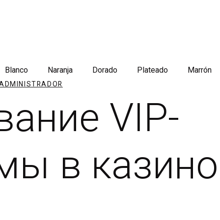
Blanco
Naranja
Dorado
Plateado
Marrón
ADMINISTRADOR
ание VIP-
мы в казино