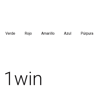
Verde
Rojo
Amarillo
Azul
Púrpura
 1win