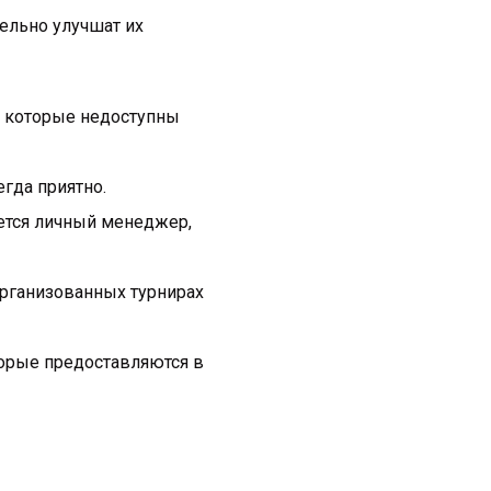
ельно улучшат их
, которые недоступны
гда приятно.
ется личный менеджер,
организованных турнирах
орые предоставляются в