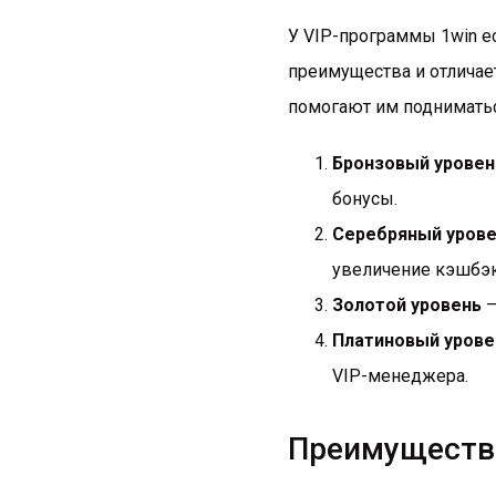
У VIP-программы 1win е
преимущества и отличает
помогают им подниматьс
Бронзовый уровен
бонусы.
Серебряный урове
увеличение кэшбэк
Золотой уровень
–
Платиновый урове
VIP-менеджера.
Преимущества