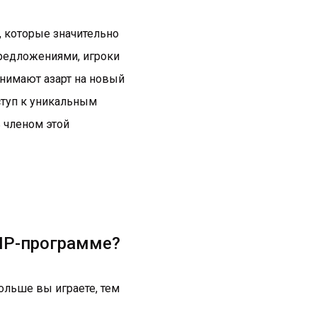
, которые значительно
редложениями, игроки
днимают азарт на новый
ступ к уникальным
ь членом этой
VIP-программе?
ольше вы играете, тем