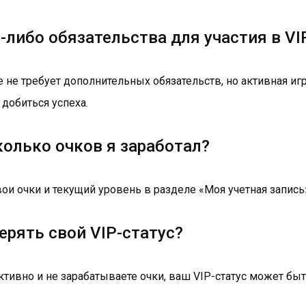
е-либо обязательства для участия в V
 не требует дополнительных обязательств, но активная иг
добиться успеха.
сколько очков я заработал?
и очки и текущий уровень в разделе «Моя учетная запись»
терять свой VIP-статус?
активно и не зарабатываете очки, ваш VIP-статус может бы