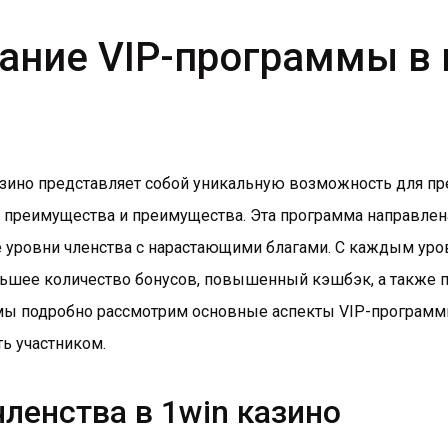
ание VIP-программы в 
азино представляет собой уникальную возможность для п
преимущества и преимущества. Эта программа направлен
е уровни членства с нарастающими благами. С каждым уро
льшее количество бонусов, повышенный кэшбэк, а также
е мы подробно рассмотрим основные аспекты VIP-программ
ть участником.
членства в 1win казино