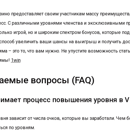
азино предоставляет своим участникам массу преимуществ
сс. С различными уровнями членства и эксклюзивными п
только игрой, но и широким спектром бонусов, которые по
 способ увеличить ваши шансы на выигрыш и получить до
мма – это то, что вам нужно. Не упустите возможность стат
ммы!
1win
аемые вопросы (FAQ)
анимает процесс повышения уровня в 
ня зависит от числа очков, которые вы заработали. Чем б
ься по уровням.