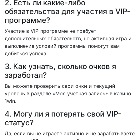
2. Есть ли какие-либо
обязательства для участия в VIP-
программе?
Участие в VIP-программе не требует
дополнительных обязательств, но активная игра и
выполнение условий программы помогут вам
добиться успеха.
3. Как узнать, сколько очков я
заработал?
Вы можете проверить свои очки и текущий
уровень в разделе «Моя учетная запись» в казино
1win.
4. Могу ли я потерять свой VIP-
статус?
Да, если вы не играете активно и не зарабатываете