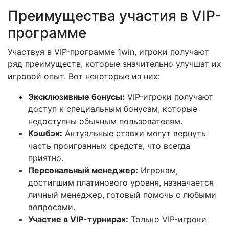
Преимущества участия в VIP-
программе
Участвуя в VIP-программе 1win, игроки получают
ряд преимуществ, которые значительно улучшат их
игровой опыт. Вот некоторые из них:
Эксклюзивные бонусы:
VIP-игроки получают
доступ к специальным бонусам, которые
недоступны обычным пользователям.
Кэшбэк:
Актуальные ставки могут вернуть
часть проигранных средств, что всегда
приятно.
Персональный менеджер:
Игрокам,
достигшим платинового уровня, назначается
личный менеджер, готовый помочь с любыми
вопросами.
Участие в VIP-турнирах:
Только VIP-игроки