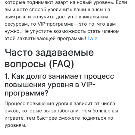
которые поднимают азарт на новый уровень. Если
вы ищете способ увеличить ваши шансы на
выигрыш и получить доступ к уникальным
ресурсам, то VIP-программа – это то, что вам
нужно. Не упустите возможность стать членом
этой захватывающей программы!
1win
Часто задаваемые
вопросы (FAQ)
1. Как долго занимает процесс
повышения уровня в VIP-
программе?
Процесс повышения уровня зависит от числа
очков, которые вы заработали. Чем больше вы
играете, тем быстрее сможете подняться по
уровням.