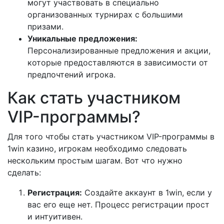
могут участвовать в специально
организованных турнирах с большими
призами.
Уникальные предложения:
Персонализированные предложения и акции,
которые предоставляются в зависимости от
предпочтений игрока.
Как стать участником
VIP-программы?
Для того чтобы стать участником VIP-программы в
1win казино, игрокам необходимо следовать
нескольким простым шагам. Вот что нужно
сделать:
Регистрация:
Создайте аккаунт в 1win, если у
вас его еще нет. Процесс регистрации прост
и интуитивен.