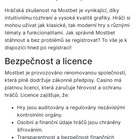
Hráčská zkušenost na Mostbet je vynikající, díky
intuitivnímu rozhraní a vysoké kvalitě grafiky. Hráči si
mohou užívat jak klasické, tak moderní hry s různými
tématy a funkcionalitami. Jak správně Mostbet
stáhnout a bez problémů se registrovat? To vše je k
dispozici hned po registraci!
Bezpečnost a licence
Mostbet je provozováno renomovanou společností,
která plně dodržuje zákonné předpisy. Casino má
platnou licenci, která zaručuje férovost a ochranu
hráčů. Licence zajišťuje, že:
Hry jsou auditovány a regulovány nezávislými
kontrolními orgány.
Osobní a finanční údaje hráčů jsou chráněny
šifrováním.
Transparentnost a bezpečnost finančních