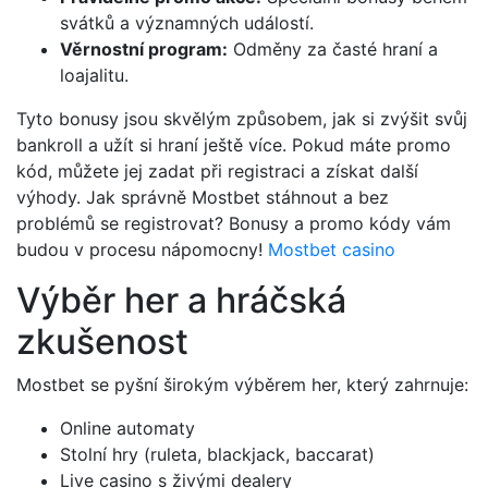
svátků a významných událostí.
Věrnostní program:
Odměny za časté hraní a
loajalitu.
Tyto bonusy jsou skvělým způsobem, jak si zvýšit svůj
bankroll a užít si hraní ještě více. Pokud máte promo
kód, můžete jej zadat při registraci a získat další
výhody. Jak správně Mostbet stáhnout a bez
problémů se registrovat? Bonusy a promo kódy vám
budou v procesu nápomocny!
Mostbet casino
Výběr her a hráčská
zkušenost
Mostbet se pyšní širokým výběrem her, který zahrnuje:
Online automaty
Stolní hry (ruleta, blackjack, baccarat)
Live casino s živými dealery