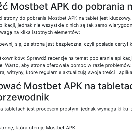
źć Mostbet APK do pobrania n
 strony do pobrania Mostbet APK na tablet jest kluczowy. I
likacji, jednak nie wszystkie z nich są tak samo wiarygod
wagę na kilka istotnych elementów:
wnij się, że strona jest bezpieczna, czyli posiada certyfi
kowników: Sprawdź recenzje na temat pobierania aplikacji 
e: Warto, aby strona oferowała pomoc w razie problemów.
aj witryny, które regularnie aktualizują swoje treści i aplika
lować Mostbet APK na tableta
przewodnik
na tabletach jest procesem prostym, jednak wymaga kilku i
tronę, która oferuje Mostbet APK.