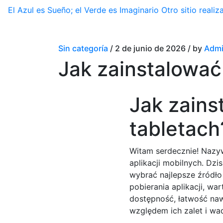
El Azul es Sueño; el Verde es Imaginario
Otro sitio real
Sin categoría
/ 2 de junio de 2026 / by
Admi
Jak zainstalować
Jak zains
tabletach
Witam serdecznie! Nazy
aplikacji mobilnych. Dz
wybrać najlepsze źródło 
pobierania aplikacji, wa
dostępność, łatwość naw
względem ich zalet i w