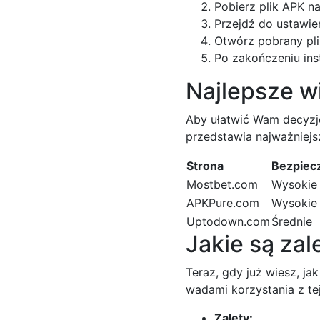
Pobierz plik APK na
Przejdź do ustawień
Otwórz pobrany plik
Po zakończeniu inst
Najlepsze w
Aby ułatwić Wam decyzję
przedstawia najważniejs
Strona
Bezpiec
Mostbet.com
Wysokie
APKPure.com
Wysokie
Uptodown.com
Średnie
Jakie są za
Teraz, gdy już wiesz, ja
wadami korzystania z tej
Zalety: