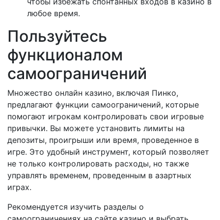
чтобы избежать спонтанных входов в казино в
любое время.
Пользуйтесь
функционалом
самоограничений
Множество онлайн казино, включая Пинко,
предлагают функции самоограничений, которые
помогают игрокам контролировать свои игровые
привычки. Вы можете установить лимиты на
депозиты, проигрыши или время, проведенное в
игре. Это удобный инструмент, который позволяет
не только контролировать расходы, но также
управлять временем, проведенным в азартных
играх.
Рекомендуется изучить разделы о
самоограничениях на сайте казино и выбрать