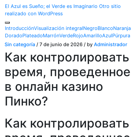
El Azul es Sueño; el Verde es Imaginario
Otro sitio
realizado con WordPress
Introducción
Visualización integral
Negro
Blanco
Naranja
Dorado
Plateado
Marrón
Verde
Rojo
Amarillo
Azul
Púrpura
Sin categoría
/ 7 de junio de 2026 / by
Administrador
Как контролировать
время, проведенное
в онлайн казино
Пинко?
Как контролировать