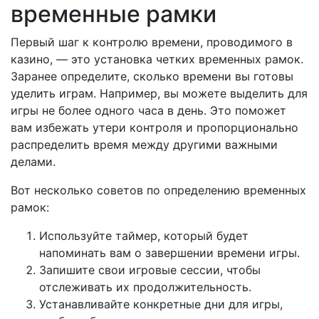
временные рамки
Первый шаг к контролю времени, проводимого в
казино, — это установка четких временных рамок.
Заранее определите, сколько времени вы готовы
уделить играм. Например, вы можете выделить для
игры не более одного часа в день. Это поможет
вам избежать утери контроля и пропорционально
распределить время между другими важными
делами.
Вот несколько советов по определению временных
рамок:
Используйте таймер, который будет
напоминать вам о завершении времени игры.
Запишите свои игровые сессии, чтобы
отслеживать их продолжительность.
Устанавливайте конкретные дни для игры,