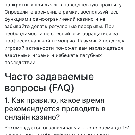
конкретных привычек в повседневную практику.
Определите временные рамки, воспользуйтесь
функциями самоограничений казино и не
забывайте делать регулярные перерывы. При
необходимости не стесняйтесь обращаться за
профессиональной помощью. Разумный подход к
игровой активности поможет вам наслаждаться
азартными играми и избежать пагубных
последствий.
Часто задаваемые
вопросы (FAQ)
1. Как правило, какое время
рекомендуется проводить в
онлайн казино?
Рекомендуется ограничивать игровое время до 1-2
часов в день, чтобы избежать чрезмерного