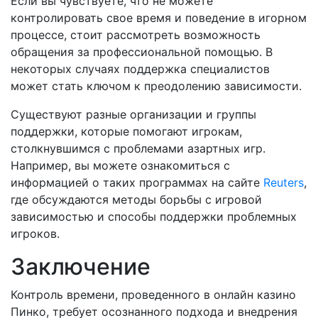
Если вы чувствуете, что не можете
контролировать свое время и поведение в игорном
процессе, стоит рассмотреть возможность
обращения за профессиональной помощью. В
некоторых случаях поддержка специалистов
может стать ключом к преодолению зависимости.
Существуют разные организации и группы
поддержки, которые помогают игрокам,
столкнувшимся с проблемами азартных игр.
Например, вы можете ознакомиться с
информацией о таких программах на сайте
Reuters
,
где обсуждаются методы борьбы с игровой
зависимостью и способы поддержки проблемных
игроков.
Заключение
Контроль времени, проведенного в онлайн казино
Пинко, требует осознанного подхода и внедрения