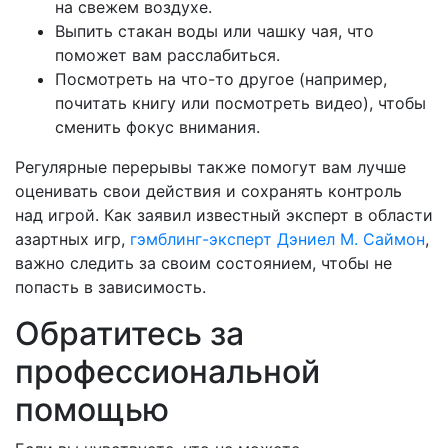
на свежем воздухе.
Выпить стакан воды или чашку чая, что
поможет вам расслабиться.
Посмотреть на что-то другое (например,
почитать книгу или посмотреть видео), чтобы
сменить фокус внимания.
Регулярные перерывы также помогут вам лучше
оценивать свои действия и сохранять контроль
над игрой. Как заявил известный эксперт в области
азартных игр,
гэмблинг-эксперт Дэниел М. Саймон
,
важно следить за своим состоянием, чтобы не
попасть в зависимость.
Обратитесь за
профессиональной
помощью