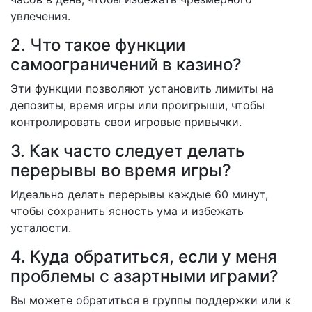
увлечения.
2. Что такое функции
самоограничений в казино?
Эти функции позволяют установить лимиты на
депозиты, время игры или проигрыши, чтобы
контролировать свои игровые привычки.
3. Как часто следует делать
перерывы во время игры?
Идеально делать перерывы каждые 60 минут,
чтобы сохранить ясность ума и избежать
усталости.
4. Куда обратиться, если у меня
проблемы с азартными играми?
Вы можете обратиться в группы поддержки или к