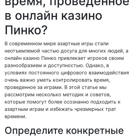
время, проведенное
в онлайн казино
Пинко?
В современном мире азартные игры стали
неотъемлемой частью досуга для многих людей, а
онлайн казино Пинко привлекает игроков своим
разнообразием и доступностью. Однако, в
условиях постоянного цифрового взаимодействия
очень важно уметь контролировать время,
проведенное за играми. В этой статье мы
рассмотрим несколько методик и советов,
которые помогут более осознанно подходить к
азартным играм и избежать чрезмерных трат
времени.
Определите конкретные