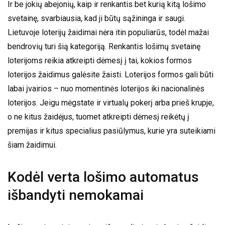
Ir be jokių abejonių, kaip ir renkantis bet kurią kitą lošimo
svetainę, svarbiausia, kad ji būtų sąžininga ir saugi.
Lietuvoje loterijų žaidimai nėra itin populiarūs, todėl mažai
bendrovių turi šią kategoriją. Renkantis lošimų svetainę
loterijoms reikia atkreipti dėmesį į tai, kokios formos
loterijos žaidimus galėsite žaisti. Loterijos formos gali būti
labai įvairios – nuo momentinės loterijos iki nacionalinės
loterijos. Jeigu mėgstate ir virtualų pokerį arba prieš krupje,
o ne kitus žaidėjus, tuomet atkreipti dėmesį reikėtų į
premijas ir kitus specialius pasiūlymus, kurie yra suteikiami
šiam žaidimui.
Kodėl verta lošimo automatus
išbandyti nemokamai