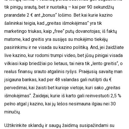
tik pinigų srautą, bet ir nuotaiką – kai per 90 sekundžių
prarandate 2 € ant „bonus“ lošimo. Bet kai kurie kazino
šalininkai teigia, kad „greitas išmokėjimas“ yra tik
marketingo triukas, kaip „free“ putų dovanotojas; iš faktų
matome, kad greitis yra susijęs su mokėjimo tiekėjų
pasirinkimu ir ne visada su kazino politiką. And, jei žaidžiate
live kazino, kur rodomi trumpi video, bet jūsų pinigai visada
vilkiasi kaip briedžiai po lietaus, tai nėra tik „lento greitis“, o
realus finansų srauto atgalinis ryšys. Praėjusią savaitę man
įsigauna bankas, kad per 48 valandas gali nutilpti du €
pervedimai, kai žaisti bet kurioje vietoje, kuri sako „greitas
išmokėjimas“. Žaidėjai, kurie iš karto gali reinvestuoti 2,5 %
pelno atgal į kazino, kai jų lėšos nesimauna ilgiau nei 30
minučių.
Užtikrinkite sklandų ir saugų žaidimą susipažindami su