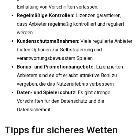
Einhaltung von Vorschriften verlassen.
Regelmäßige Kontrollen:
Lizenzen garantieren,
dass Anbieter regelmäßig kontrolliert und reguliert
werden.
Kundenschutzmaßnahmen:
Viele regulierte Anbieter
bieten Optionen zur Selbstsperrung und
verantwortungsbewusstem Spielen.
Bonus- und Promotionsangebote:
Lizenzierten
Anbietern sind es oft erlaubt, attraktive Boni zu
vergeben, die das Nutzererlebnis verbessern.
Daten- und Spielerschutz:
Es gibt strenge
Vorschriften für den Datenschutz und die
Datensicherheit.
Tipps für sicheres Wetten