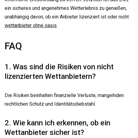
ein sicheres und angenehmes Wetterlebnis zu genießen,
unabhängig davon, ob ein Anbieter lizenziert ist oder nicht
wettanbieter ohne oasis
.
FAQ
1. Was sind die Risiken von nicht
lizenzierten Wettanbietern?
Die Risiken beinhalten finanzielle Verluste, mangelnden
rechtlichen Schutz und Identitätsdiebstahl.
2. Wie kann ich erkennen, ob ein
Wettanbieter sicher ist?