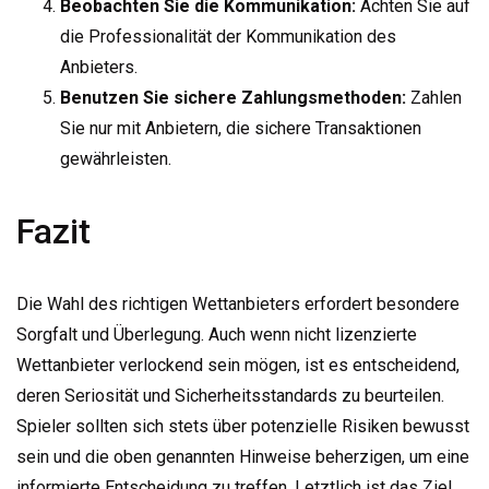
Beobachten Sie die Kommunikation:
Achten Sie auf
die Professionalität der Kommunikation des
Anbieters.
Benutzen Sie sichere Zahlungsmethoden:
Zahlen
Sie nur mit Anbietern, die sichere Transaktionen
gewährleisten.
Fazit
Die Wahl des richtigen Wettanbieters erfordert besondere
Sorgfalt und Überlegung. Auch wenn nicht lizenzierte
Wettanbieter verlockend sein mögen, ist es entscheidend,
deren Seriosität und Sicherheitsstandards zu beurteilen.
Spieler sollten sich stets über potenzielle Risiken bewusst
sein und die oben genannten Hinweise beherzigen, um eine
informierte Entscheidung zu treffen. Letztlich ist das Ziel,