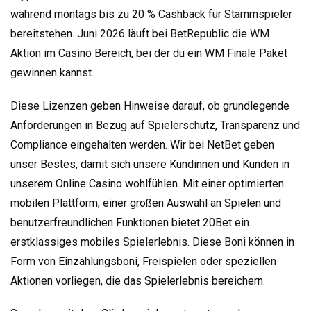
während montags bis zu 20 % Cashback für Stammspieler
bereitstehen. Juni 2026 läuft bei BetRepublic die WM
Aktion im Casino Bereich, bei der du ein WM Finale Paket
gewinnen kannst.
Diese Lizenzen geben Hinweise darauf, ob grundlegende
Anforderungen in Bezug auf Spielerschutz, Transparenz und
Compliance eingehalten werden. Wir bei NetBet geben
unser Bestes, damit sich unsere Kundinnen und Kunden in
unserem Online Casino wohlfühlen. Mit einer optimierten
mobilen Plattform, einer großen Auswahl an Spielen und
benutzerfreundlichen Funktionen bietet 20Bet ein
erstklassiges mobiles Spielerlebnis. Diese Boni können in
Form von Einzahlungsboni, Freispielen oder speziellen
Aktionen vorliegen, die das Spielerlebnis bereichern.