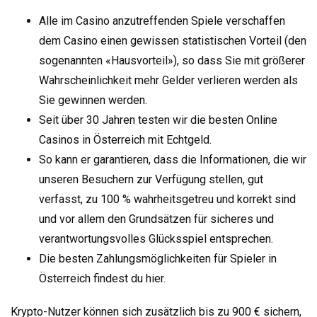
Alle im Casino anzutreffenden Spiele verschaffen
dem Casino einen gewissen statistischen Vorteil (den
sogenannten «Hausvorteil»), so dass Sie mit größerer
Wahrscheinlichkeit mehr Gelder verlieren werden als
Sie gewinnen werden.
Seit über 30 Jahren testen wir die besten Online
Casinos in Österreich mit Echtgeld.
So kann er garantieren, dass die Informationen, die wir
unseren Besuchern zur Verfügung stellen, gut
verfasst, zu 100 % wahrheitsgetreu und korrekt sind
und vor allem den Grundsätzen für sicheres und
verantwortungsvolles Glücksspiel entsprechen.
Die besten Zahlungsmöglichkeiten für Spieler in
Österreich findest du hier.
Krypto-Nutzer können sich zusätzlich bis zu 900 € sichern,