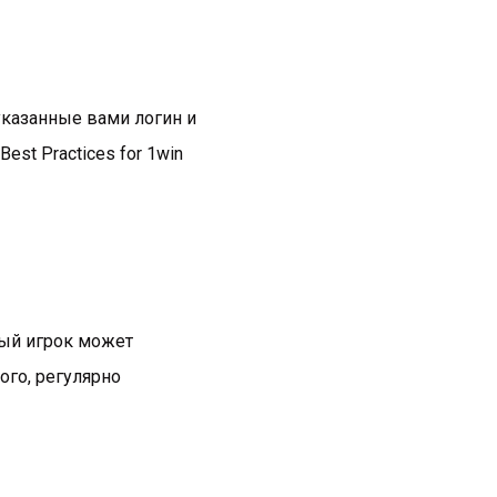
указанные вами логин и
est Practices for 1win
вый игрок может
ого, регулярно