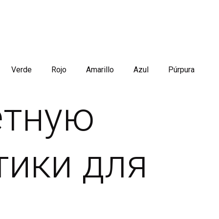
Verde
Rojo
Amarillo
Azul
Púrpura
етную
тики для