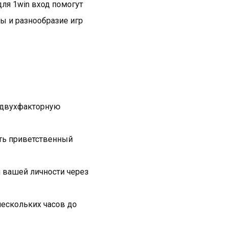
ля 1win вход помогут
ы и разнообразие игр
 двухфакторную
ть приветственный
 вашей личности через
ескольких часов до