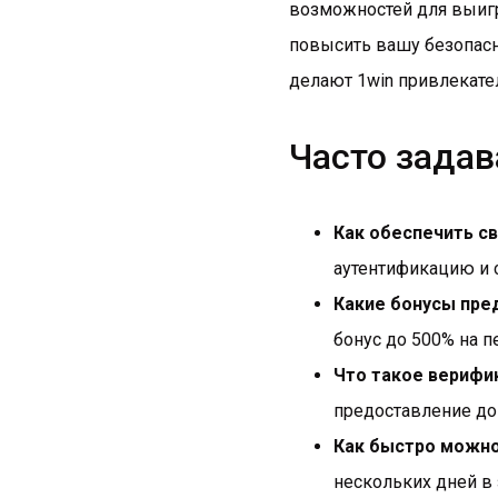
возможностей для выигр
повысить вашу безопасно
делают 1win привлекате
Часто задав
Как обеспечить св
аутентификацию и 
Какие бонусы пред
бонус до 500% на п
Что такое верифик
предоставление до
Как быстро можно
нескольких дней в 