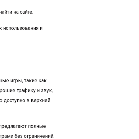
йти на сайте.
х использования и
ные игры, такие как
рошие графику и звук,
ю доступно в верхней
 предлагают полные
грами без ограничений.