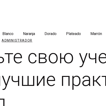
Blanco
Naranja
Dorado
Plateado
Marrón
Y
ADMINISTRADOR
ьте свою уч
лучшие прак
д