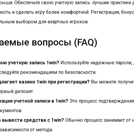
ыша. Обеспечьте свою учетную запись: лучшие практики д
сть и сделать игру более комфортной. Регистрация, бонус
льным выбором для азартных игроков.
аемые вопросы (FAQ)
ою учетную запись 1win?
Используйте надежные пароли,
следуйте рекомендациям по безопасности.
лагает казино 1win при регистрации?
Вы можете получи
ервый депозит.
ация учетной записи в 1win?
Это процесс подтверждения
кументов.
 вывести средства с 1win?
Обычно процесс занимает от н
зависимости от метода.