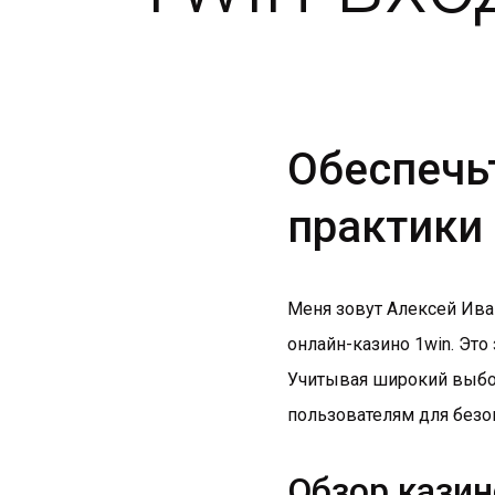
Обеспечь
практики 
Меня зовут Алексей Ива
онлайн-казино 1win. Это
Учитывая широкий выбор
пользователям для безоп
Обзор казин