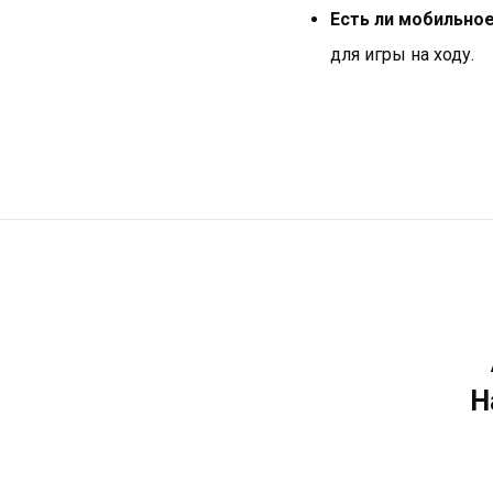
Есть ли мобильно
для игры на ходу.
H