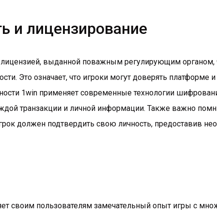
ь и лицензирование
с лицензией, выданной поважным регулирующим органом, 
ости. Это означает, что игроки могут доверять платформе 
сности 1win применяет современные технологии шифрования
дой транзакции и личной информации. Также важно помн
грок должен подтвердить свою личность, предоставив н
яет своим пользователям замечательный опыт игры с мн