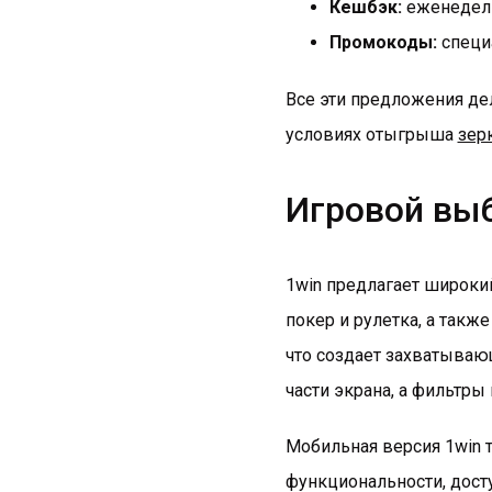
Кешбэк:
еженедель
Промокоды:
специа
Все эти предложения де
условиях отыгрыша
зер
Игровой выб
1win предлагает широкий
покер и рулетка, а такж
что создает захватываю
части экрана, а фильтр
Мобильная версия 1win 
функциональности, досту