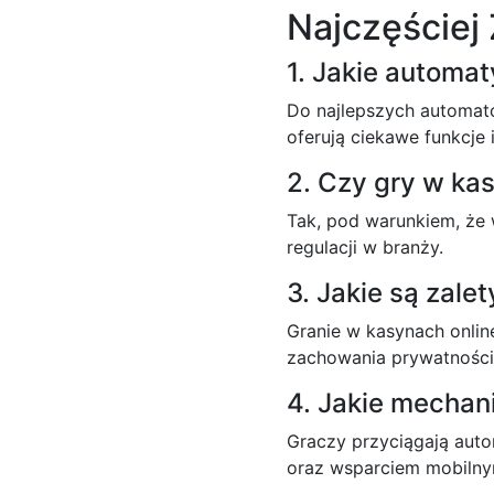
Najczęściej
1. Jakie automa
Do najlepszych automató
oferują ciekawe funkcje
2. Czy gry w ka
Tak, pod warunkiem, że 
regulacji w branży.
3. Jakie są zale
Granie w kasynach onlin
zachowania prywatności
4. Jakie mechani
Graczy przyciągają auto
oraz wsparciem mobilny