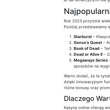
Najpopularn
Rok 2023 przyniósł wiel
Poniżej przedstawiamy k
Starburst
– Klasycz
Gonzo’s Quest
– Au
Book of Dead
– Tem
Dead or Alive II
– Z
Megaways Series
–
sposobów na wygr
Warto dodać, że te tytuł
dzięki innowacyjnym fun
różne bonusy oraz promo
Dlaczego War
Kasyna online oferują wi