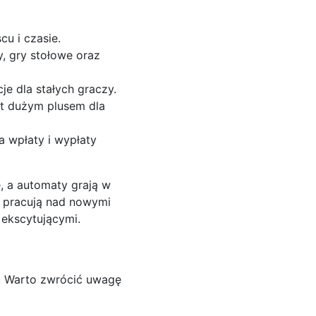
u i czasie.
, gry stołowe oraz
je dla stałych graczy.
st dużym plusem dla
a wpłaty i wypłaty
e, a automaty grają w
le pracują nad nowymi
 ekscytującymi.
u. Warto zwrócić uwagę