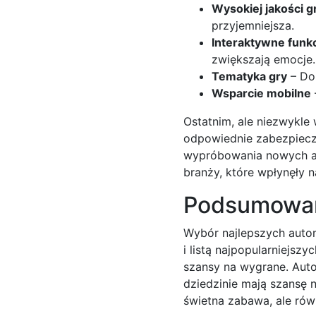
Wysokiej jakości g
przyjemniejsza.
Interaktywne funk
zwiększają emocje.
Tematyka gry
– Do
Wsparcie mobilne
Ostatnim, ale niezwykle
odpowiednie zabezpiecze
wypróbowania nowych a
branży, które wpłynęły n
Podsumowa
Wybór najlepszych aut
i listą najpopularniejsz
szansy na wygrane. Auto
dziedzinie mają szansę 
świetna zabawa, ale ró