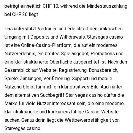
beträgt einheitlich CHF 10, während die Mindestauszahlung
bei CHF 20 liegt.
Das unterstützt Vertrauen und erleichtert den praktischen
Umgang mit Deposits und Withdrawals. Starvegas casino
ist eine Online-Casino-Plattform, die auf ein modernes
Nutzererlebnis, ein breites Spielangebot, Promotions und
eine klar strukturierte Oberfläche ausgerichtet ist. Nach dem
Gesamtblick auf Website, Registrierung, Bonusbereich,
Spiele, Zahlungen, Verifizierung, Support und mobile
Nutzung bleibt für mich ein klar positives Bild. Auch unter
dem alternativen Suchbegriff Star vegas casino dürfte die
Marke für viele Nutzer interessant sein, die eine moderne,
klar strukturierte und konkurrenzfähige Casino-Website
suchen. Genau darin liegt die Wettbewerbsfähigkeit von
Starvegas casino.