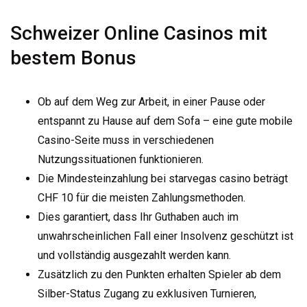
Schweizer Online Casinos mit
bestem Bonus
Ob auf dem Weg zur Arbeit, in einer Pause oder
entspannt zu Hause auf dem Sofa – eine gute mobile
Casino-Seite muss in verschiedenen
Nutzungssituationen funktionieren.
Die Mindesteinzahlung bei starvegas casino beträgt
CHF 10 für die meisten Zahlungsmethoden.
Dies garantiert, dass Ihr Guthaben auch im
unwahrscheinlichen Fall einer Insolvenz geschützt ist
und vollständig ausgezahlt werden kann.
Zusätzlich zu den Punkten erhalten Spieler ab dem
Silber-Status Zugang zu exklusiven Turnieren,